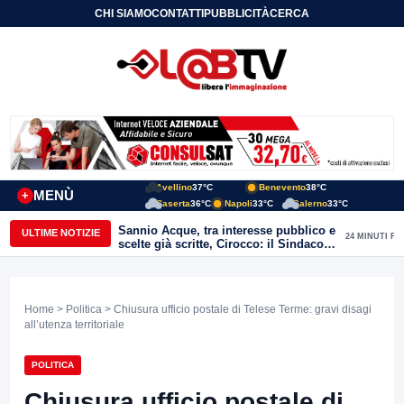
CHI SIAMO
CONTATTI
PUBBLICITÀ
CERCA
Avellino
37°C
Benevento
38°C
MENÙ
+
Caserta
36°C
Napoli
33°C
Salerno
33°C
Sannio Acque, tra interesse pubblico e
ULTIME NOTIZIE
24 MINUTI FA
scelte già scritte, Cirocco: il Sindaco
renda chiara la posizione di Molinara
Home
>
Politica
> Chiusura ufficio postale di Telese Terme: gravi disagi
all’utenza territoriale
POLITICA
Chiusura ufficio postale di