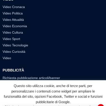
Video Cronaca
Video Politica
Video Attualità
Video Economia
Video Cultura
Video Sport
Video Tecnologie
Video Curiosità
Video
PUBBLICITÀ
Richiesta pubblicazione articoli/banner
Questo sito utilizza cookie, anche di terze parti, per
SEGUICI SUI SOCIAL
personalizzare i contenuti come widget per ampliare le
funzionalità del sito, opzioni Facebook, Twitter e social e funzioni
f
◎
▶
pubblicitarie di Google.
Facebook
Instagram
YouTube