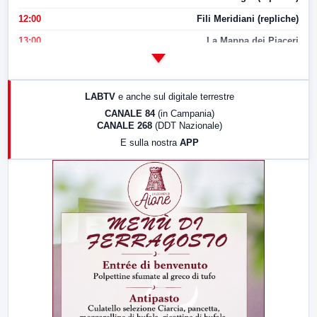
12:00
Fili Meridiani (repliche)
13:00
La Mappa dei Piaceri
14:00
LabNews
17:00
LabNews (replica)
LABTV
e anche sul digitale terrestre
18:30
Di Faccia e di Profilo (repliche)
CANALE 84
(in Campania)
CANALE 268
(DDT Nazionale)
19:30
LabNews (Diretta)
E sulla nostra
APP
21:00
Free Sport
23:00
LabNews (replica)