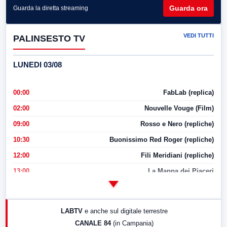
Guarda ora
Guarda la diretta streaming
VEDI TUTTI
PALINSESTO TV
LUNEDI 03/08
00:00
FabLab (replica)
02:00
Nouvelle Vouge (Film)
09:00
Rosso e Nero (repliche)
10:30
Buonissimo Red Roger (repliche)
12:00
Fili Meridiani (repliche)
13:00
La Mappa dei Piaceri
14:00
LabNews
17:00
LabNews (replica)
LABTV
e anche sul digitale terrestre
18:30
Di Faccia e di Profilo (repliche)
CANALE 84
(in Campania)