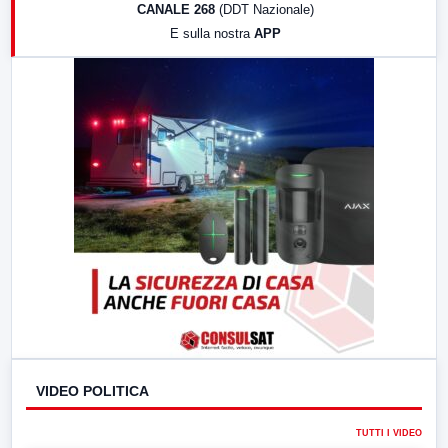
CANALE 268
(DDT Nazionale)
19:30
LabNews (Diretta)
E sulla nostra
APP
21:00
Free Sport
23:00
LabNews (replica)
VIDEO POLITICA
TUTTI I VIDEO