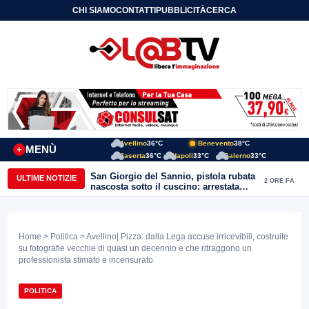
CHI SIAMO
CONTATTI
PUBBLICITÀ
CERCA
Avellino
36°C
Benevento
38°C
MENÙ
+
Caserta
36°C
Napoli
33°C
Salerno
33°C
San Giorgio del Sannio, pistola rubata
ULTIME NOTIZIE
2 ORE FA
nascosta sotto il cuscino: arrestata
51enne
Home
>
Politica
> Avellino| Pizza: dalla Lega accuse irricevibili, costruite
su fotografie vecchie di quasi un decennio e che ritraggono un
professionista stimato e incensurato
POLITICA