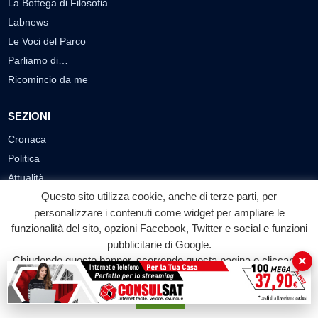
La Bottega di Filosofia
Labnews
Le Voci del Parco
Parliamo di…
Ricomincio da me
SEZIONI
Cronaca
Politica
Attualità
Questo sito utilizza cookie, anche di terze parti, per
Cultura
personalizzare i contenuti come widget per ampliare le
Economia
funzionalità del sito, opzioni Facebook, Twitter e social e funzioni
Sport
pubblicitarie di Google.
Eventi
×
Chiudendo questo banner, scorrendo questa pagina o cliccando
su qualunque suo elemento acconsenti all'uso dei cookie.
VIDEO
Accetta
Video Cronaca