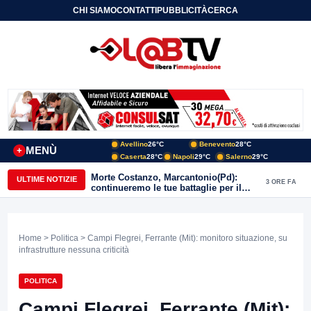
CHI SIAMO
CONTATTI
PUBBLICITÀ
CERCA
Avellino
26°C
Benevento
28°C
MENÙ
+
Caserta
28°C
Napoli
29°C
Salerno
29°C
Morte Costanzo, Marcantonio(Pd):
ULTIME NOTIZIE
3 ORE FA
continueremo le tue battaglie per il
Sannio
Home
>
Politica
> Campi Flegrei, Ferrante (Mit): monitoro situazione, su
infrastrutture nessuna criticità
POLITICA
Campi Flegrei, Ferrante (Mit):