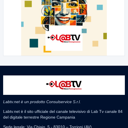
Labtv.net è un prodotto Consulservice S.r.l.
Labtv.net è il sito ufficiale del canale televisivo di Lab Tv canale 84
del digitale terrestre Regione Campania
Sede legale: Via Chiaio, 5 - 83010 – Torrioni (AV)