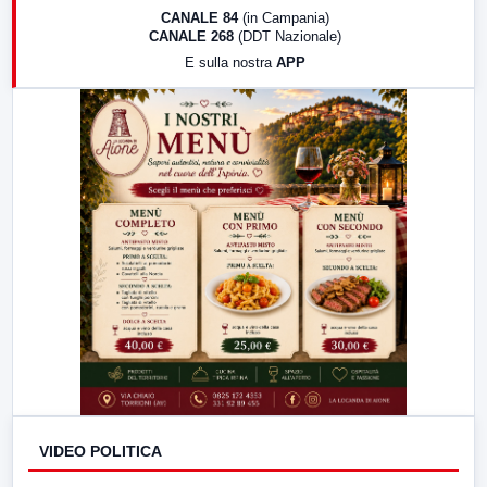
18:30
Di Faccia e di Profilo (repliche)
CANALE 84
(in Campania)
CANALE 268
(DDT Nazionale)
19:30
LabNews (Diretta)
E sulla nostra
APP
21:00
Free Sport
23:00
LabNews (replica)
VIDEO POLITICA