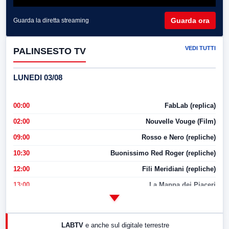
Guarda ora
Guarda la diretta streaming
VEDI TUTTI
PALINSESTO TV
LUNEDI 03/08
00:00
FabLab (replica)
02:00
Nouvelle Vouge (Film)
09:00
Rosso e Nero (repliche)
10:30
Buonissimo Red Roger (repliche)
12:00
Fili Meridiani (repliche)
13:00
La Mappa dei Piaceri
14:00
LabNews
17:00
LabNews (replica)
LABTV
e anche sul digitale terrestre