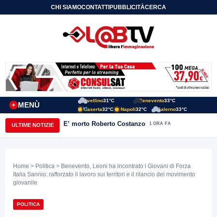
CHI SIAMO
CONTATTI
PUBBLICITÀ
CERCA
Avellino
31°C
Benevento
33°C
MENÙ
+
Caserta
32°C
Napoli
32°C
Salerno
33°C
E’ morto Roberto Costanzo
1 ORA FA
ULTIME NOTIZIE
Home
>
Politica
> Benevento, Leoni ha incontrato i Giovani di Forza
Italia Sannio: rafforzato il lavoro sui territori e il rilancio del movimento
giovanile
POLITICA