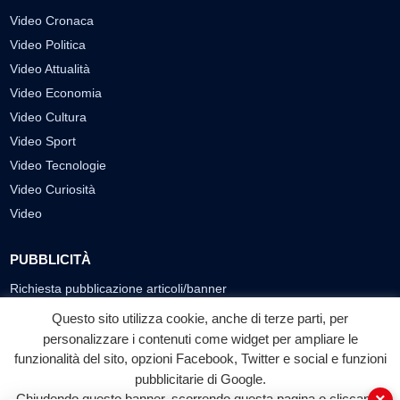
Video Cronaca
Video Politica
Video Attualità
Video Economia
Video Cultura
Video Sport
Video Tecnologie
Video Curiosità
Video
PUBBLICITÀ
Richiesta pubblicazione articoli/banner
Questo sito utilizza cookie, anche di terze parti, per
SEGUICI SUI SOCIAL
personalizzare i contenuti come widget per ampliare le
funzionalità del sito, opzioni Facebook, Twitter e social e funzioni
f
◎
▶
pubblicitarie di Google.
Facebook
Instagram
YouTube
Chiudendo questo banner, scorrendo questa pagina o cliccando