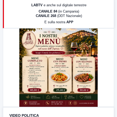
17:00
LabNews (replica)
LABTV
e anche sul digitale terrestre
18:30
Di Faccia e di Profilo (repliche)
CANALE 84
(in Campania)
CANALE 268
(DDT Nazionale)
19:30
LabNews (Diretta)
E sulla nostra
APP
21:00
Free Sport
23:00
LabNews (replica)
VIDEO POLITICA