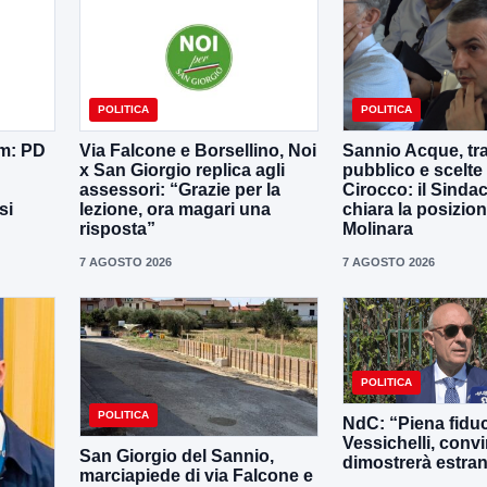
POLITICA
POLITICA
em: PD
Via Falcone e Borsellino, Noi
Sannio Acque, tra
x San Giorgio replica agli
pubblico e scelte 
assessori: “Grazie per la
Cirocco: il Sinda
si
lezione, ora magari una
chiara la posizion
risposta”
Molinara
7 AGOSTO 2026
7 AGOSTO 2026
POLITICA
POLITICA
NdC: “Piena fiduc
Vessichelli, convi
San Giorgio del Sannio,
dimostrerà estrane
marciapiede di via Falcone e