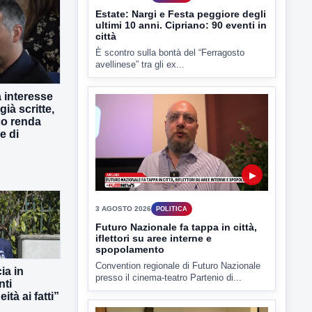
4 AGOSTO 2026
POLITICA
Estate: Nargi e Festa peggiore degli
ultimi 10 anni. Cipriano: 90 eventi in
città
È scontro sulla bontà del “Ferragosto
 interesse
avellinese” tra gli ex...
già scritte,
co renda
e di
▶
3 AGOSTO 2026
POLITICA
Futuro Nazionale fa tappa in città,
ia in
iflettori su aree interne e
nti
spopolamento
ità ai fatti”
Convention regionale di Futuro Nazionale