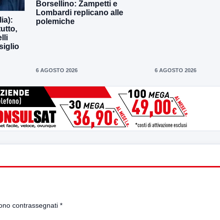
Borsellino: Zampetti e
Lombardi replicano alle
ia):
polemiche
utto,
lli
siglio
6 AGOSTO 2026
6 AGOSTO 2026
sono contrassegnati
*