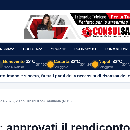
NOMIA
CULTURA
SPORT
PALINSESTO
FORMAT TV
Benevento
33°C
Caserta
32°C
Napoli
32°C
38° / 20°
35° / 24°
33° /
Poco nuvoloso
Soleggiato
Soleggiato
 franco e sincero, fu tra i padri della necessità di riscossa delle
tione 2025, Piano Urbanistico Comunale (PUC)
approvati il rendiconto