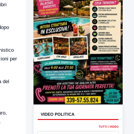
ibri
dopo
nistico
ioni per
a del
uro,
a
VIDEO POLITICA