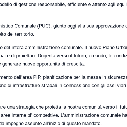
llo di gestione responsabile, efficiente e attento agli equil
anistico Comunale (PUC), giunto oggi alla sua approvazione 
to del territorio.
to del intera amministrazione comunale. Il nuovo Piano Urba
e di proiettare Dugenta verso il futuro, creando, le condiz
 e generare nuove opportunità di crescita.
liamento dell’area PIP, pianificazione per la messa in sicurezz
one di infrastrutture stradali in connessione con gli assi viari
e una strategia che proietta la nostra comunità verso il fut
e aree interne pi’ competitive. L’amministrazione comunale h
da impegno assunto all’inizio di questo mandato.