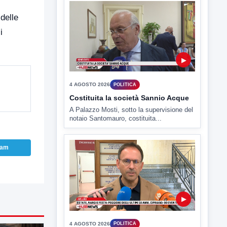
TUTTI I VIDEO
delle
i
▶
4 AGOSTO 2026
POLITICA
Costituita la società Sannio Acque
A Palazzo Mosti, sotto la supervisione del
notaio Santomauro, costituita...
ram
▶