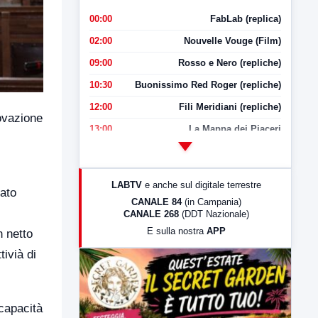
00:00
FabLab (replica)
02:00
Nouvelle Vouge (Film)
09:00
Rosso e Nero (repliche)
10:30
Buonissimo Red Roger (repliche)
12:00
Fili Meridiani (repliche)
rovazione
13:00
La Mappa dei Piaceri
14:00
LabNews
17:00
LabNews (replica)
LABTV
e anche sul digitale terrestre
tato
18:30
Di Faccia e di Profilo (repliche)
CANALE 84
(in Campania)
CANALE 268
(DDT Nazionale)
19:30
LabNews (Diretta)
E sulla nostra
APP
n netto
21:00
Free Sport
tivià di
23:00
LabNews (replica)
 capacità