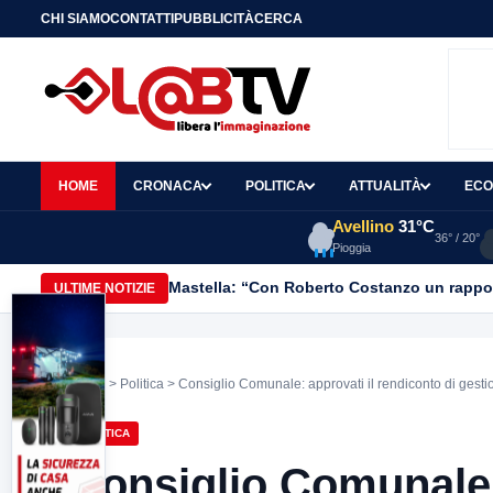
CHI SIAMO
CONTATTI
PUBBLICITÀ
CERCA
HOME
CRONACA
POLITICA
ATTUALITÀ
ECO
Avellino
31°C
36° / 20°
Pioggia
Mastella: “Con Roberto Costanzo un rapporto
ULTIME NOTIZIE
Home
>
Politica
> Consiglio Comunale: approvati il rendiconto di ges
POLITICA
Consiglio Comunale: 