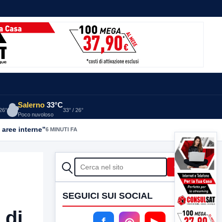
Salerno
33°C
 26°
33° / 26°
Poco nuvoloso
 aree interne”
6 MINUTI FA
CERCA
Cerca
SEGUICI SUI SOCIAL
 di
f
◎
▶