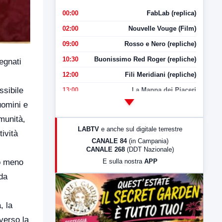
00:00
FabLab (replica)
02:00
Nouvelle Vouge (Film)
09:00
Rosso e Nero (repliche)
10:30
Buonissimo Red Roger (repliche)
egnati
12:00
Fili Meridiani (repliche)
ssibile
13:00
La Mappa dei Piaceri
uomini e
14:00
LabNews
munità,
17:00
LabNews (replica)
LABTV
e anche sul digitale terrestre
tività
18:30
Di Faccia e di Profilo (repliche)
CANALE 84
(in Campania)
CANALE 268
(DDT Nazionale)
19:30
LabNews (Diretta)
E sulla nostra
APP
co meno
21:00
Free Sport
 da
23:00
LabNews (replica)
, la
verso la