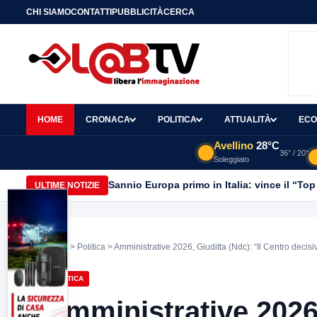
CHI SIAMO
CONTATTI
PUBBLICITÀ
CERCA
HOME
CRONACA
POLITICA
ATTUALITÀ
ECO
Avellino
28°C
36° / 20°
Soleggiato
Sannio Europa primo in Italia: vince il “Top
ULTIME NOTIZIE
Home
>
Politica
> Amministrative 2026, Giuditta (Ndc): “Il Centro decis
POLITICA
Amministrative 2026,