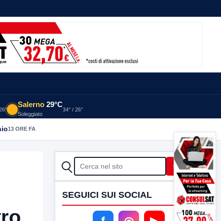
Salerno
29°C
 26°
34° / 26°
Soleggiato
nio
13 ORE FA
CERCA
Cerca
SEGUICI SUI SOCIAL
tro
f
◎
▶