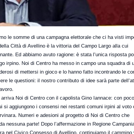
iamo le somme di una campagna elettorale che ci ha visti imp
ella Città di Avellino è la vittoria del Campo Largo alla cui
nante. Ed abbiamo avuto ragione: è stata l’unica risposta po
ogo irpino. Noi di Centro ha messo in campo una squadra di 
derosi di mettersi in gioco e lo hanno fatto incontrando le co
e le questioni: il nostro contributo di idee sarà parte dell’at
lavoro.
, arriva Noi di Centro con il capolista Gino Iannace: con po
ui si aggiungono i consensi nei restanti comuni irpini al voto
inara. Numeri e adesioni al progetto di Noi di Centro che
a da nessuna parte! Dopo l’affermazione in Regione Campania
ora nel Civico Consesso di Avellino, continuiamo il cammino 