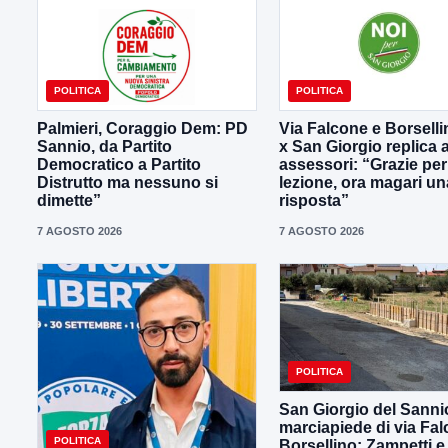
POLITICA
POLITICA
Palmieri, Coraggio Dem: PD
Via Falcone e Borselli
Sannio, da Partito
x San Giorgio replica a
Democratico a Partito
assessori: “Grazie per
Distrutto ma nessuno si
lezione, ora magari un
dimette”
risposta”
7 AGOSTO 2026
7 AGOSTO 2026
POLITICA
San Giorgio del Sanni
marciapiede di via Fal
POLITICA
Borsellino: Zampetti e