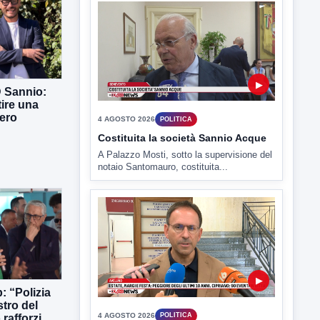
4 AGOSTO 2026
POLITICA
Costituita la società Sannio Acque
A Palazzo Mosti, sotto la supervisione del
notaio Santomauro, costituita...
D Sannio:
tire una
ero
▶
4 AGOSTO 2026
POLITICA
Estate: Nargi e Festa peggiore degli
ultimi 10 anni. Cipriano: 90 eventi in
città
È scontro sulla bontà del “Ferragosto
avellinese” tra gli ex...
: “Polizia
stro del
rafforzi