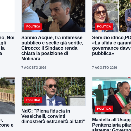
POLITICA
POLITICA
no, Noi
Sannio Acque, tra interesse
Servizio idrico,P
gli
pubblico e scelte già scritte,
«La sfida è garan
 la
Cirocco: il Sindaco renda
governance davv
a
chiara la posizione di
pubblica»
Molinara
7 AGOSTO 2026
7 AGOSTO 2026
POLITICA
POLITICA
NdC: “Piena fiducia in
Vessichelli, convinti
o,
Mastella all’Usapp
dimostrerà estraneità ai fatti”
cone e
Penitenziaria pila
sistema: Governo 