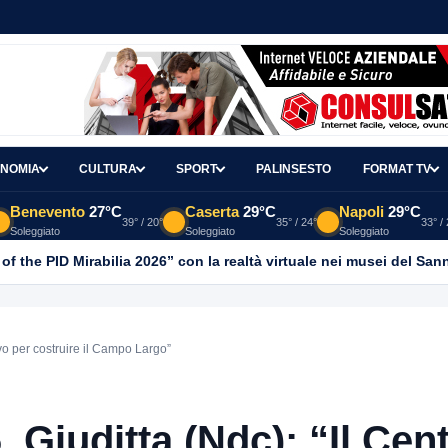
NOMIA
CULTURA
SPORT
PALINSESTO
FORMAT TV
Benevento
27°C
Caserta
29°C
Napoli
29°C
39° / 20°
35° / 24°
33° /
Soleggiato
Soleggiato
Soleggiato
 of the PID Mirabilia 2026” con la realtà virtuale nei musei del San
ivo per costruire il Campo Largo”
 Giuditta (Ndc): “Il Cen