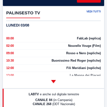
VEDI TUTTI
PALINSESTO TV
LUNEDI 03/08
00:00
FabLab (replica)
02:00
Nouvelle Vouge (Film)
09:00
Rosso e Nero (repliche)
10:30
Buonissimo Red Roger (repliche)
12:00
Fili Meridiani (repliche)
13:00
La Mappa dei Piaceri
14:00
LabNews
17:00
LabNews (replica)
LABTV
e anche sul digitale terrestre
18:30
Di Faccia e di Profilo (repliche)
CANALE 84
(in Campania)
CANALE 268
(DDT Nazionale)
19:30
LabNews (Diretta)