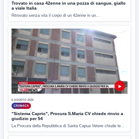
Trovato in casa 42enne in una pozza di sangue, giallo
a viale Italia
Ritrovato senza vita il corpo di un 42enne in un...
▶
6 AGOSTO 2026
CRONACA
"Sistema Caprio", Procura S.Maria CV chiede rinvio a
giudizio per 54
La Procura della Repubblica di Santa Capua Vetere chiude le...