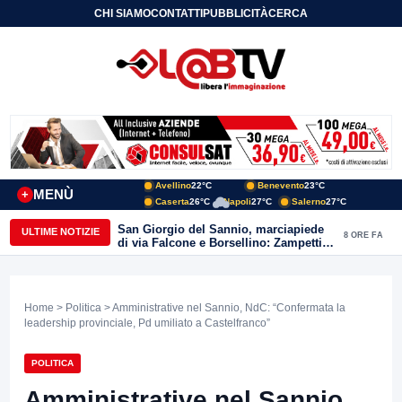
CHI SIAMO
CONTATTI
PUBBLICITÀ
CERCA
Avellino
22°C
Benevento
23°C
MENÙ
+
Caserta
26°C
Napoli
27°C
Salerno
27°C
San Giorgio del Sannio, marciapiede
ULTIME NOTIZIE
8 ORE FA
di via Falcone e Borsellino: Zampetti e
Lombardi replicano alle polemiche
Home
>
Politica
> Amministrative nel Sannio, NdC: “Confermata la
leadership provinciale, Pd umiliato a Castelfranco”
POLITICA
Amministrative nel Sannio,