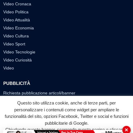
Video Cronaca
Video Politica
Video Attualità
Video Economia
Video Cultura
Video Sport
Video Tecnologie
Video Curiosità
Video
PUBBLICITÀ
Richiesta pubblicazione articoli/banner
Questo sito utilizza cookie, anche di terze parti, per
SEGUICI SUI SOCIAL
personalizzare i contenuti come widget per ampliare le
funzionalità del sito, opzioni Facebook, Twitter e social e funzioni
f
◎
▶
pubblicitarie di Google.
Facebook
Instagram
YouTube
×
Chiudendo questo banner, scorrendo questa pagina o cliccando