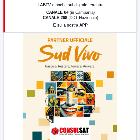
LABTV
e anche sul digitale terrestre
18:30
Di Faccia e di Profilo (repliche)
CANALE 84
(in Campania)
CANALE 268
(DDT Nazionale)
19:30
LabNews (Diretta)
E sulla nostra
APP
21:00
Free Sport
23:00
LabNews (replica)