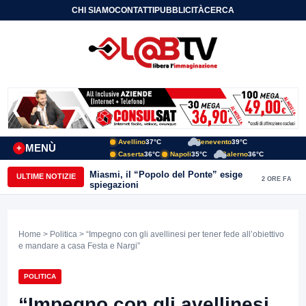
CHI SIAMO
CONTATTI
PUBBLICITÀ
CERCA
Avellino
37°C
Benevento
39°C
MENÙ
+
Caserta
36°C
Napoli
35°C
Salerno
36°C
Miasmi, il “Popolo del Ponte” esige
ULTIME NOTIZIE
2 ORE FA
spiegazioni
Home
>
Politica
> “Impegno con gli avellinesi per tener fede all’obiettivo
e mandare a casa Festa e Nargi”
POLITICA
“Impegno con gli avellinesi