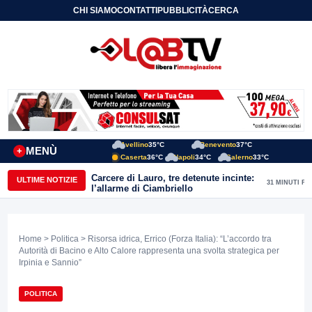
CHI SIAMO
CONTATTI
PUBBLICITÀ
CERCA
Avellino
35°C
Benevento
37°C
MENÙ
+
Caserta
36°C
Napoli
34°C
Salerno
33°C
Carcere di Lauro, tre detenute incinte:
ULTIME NOTIZIE
31 MINUTI FA
l’allarme di Ciambriello
Home
>
Politica
> Risorsa idrica, Errico (Forza Italia): “L’accordo tra
Autorità di Bacino e Alto Calore rappresenta una svolta strategica per
Irpinia e Sannio”
POLITICA