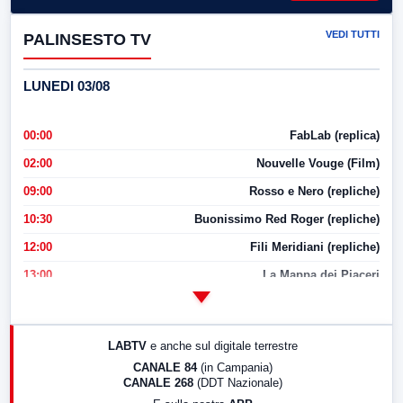
VEDI TUTTI
PALINSESTO TV
LUNEDI 03/08
00:00
FabLab (replica)
02:00
Nouvelle Vouge (Film)
09:00
Rosso e Nero (repliche)
10:30
Buonissimo Red Roger (repliche)
12:00
Fili Meridiani (repliche)
13:00
La Mappa dei Piaceri
14:00
LabNews
17:00
LabNews (replica)
LABTV
e anche sul digitale terrestre
18:30
Di Faccia e di Profilo (repliche)
CANALE 84
(in Campania)
CANALE 268
(DDT Nazionale)
19:30
LabNews (Diretta)