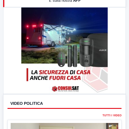
E sulla nostra
APP
21:00
Free Sport
23:00
LabNews (replica)
VIDEO POLITICA
TUTTI I VIDEO