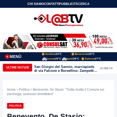
CHI SIAMO
CONTATTI
PUBBLICITÀ
CERCA
Avellino
24°C
Benevento
22°C
MENÙ
+
Caserta
26°C
Napoli
28°C
Salerno
27°C
San Giorgio del Sannio, marciapiede
ULTIME NOTIZIE
15 ORE FA
di via Falcone e Borsellino: Zampetti e
Lombardi replicano alle polemiche
Home
>
Politica
> Benevento, De Stasio: “Trotta ricatta il Comune sui
parcheggi, assessori dimettetevi”
POLITICA
Benevento, De Stasio: