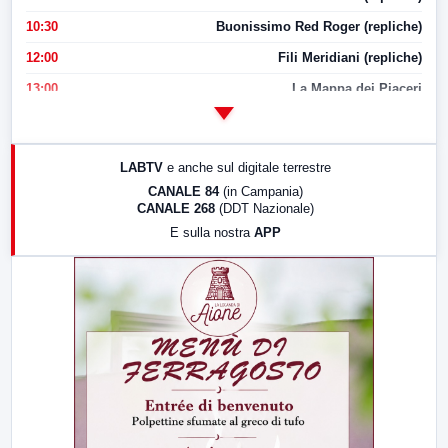
10:30
Buonissimo Red Roger (repliche)
12:00
Fili Meridiani (repliche)
13:00
La Mappa dei Piaceri
14:00
LabNews
17:00
LabNews (replica)
LABTV
e anche sul digitale terrestre
18:30
Di Faccia e di Profilo (repliche)
CANALE 84
(in Campania)
CANALE 268
(DDT Nazionale)
19:30
LabNews (Diretta)
E sulla nostra
APP
21:00
Free Sport
23:00
LabNews (replica)