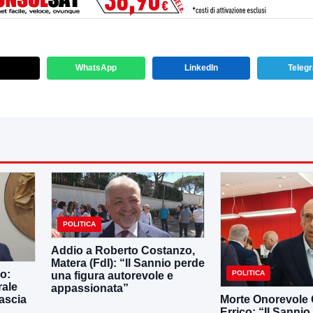
WhatsApp
LinkedIn
Teleg
POLITICA
Addio a Roberto Costanzo,
Matera (FdI): “Il Sannio perde
ro:
POLITICA
una figura autorevole e
rale
appassionata”
lascia
Morte Onorevole 
Errico: “Il Sanni