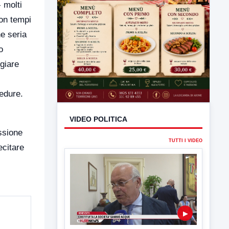
 molti
con tempi
e seria
o
giare
cedure.
ssione
ecitare
VIDEO POLITICA