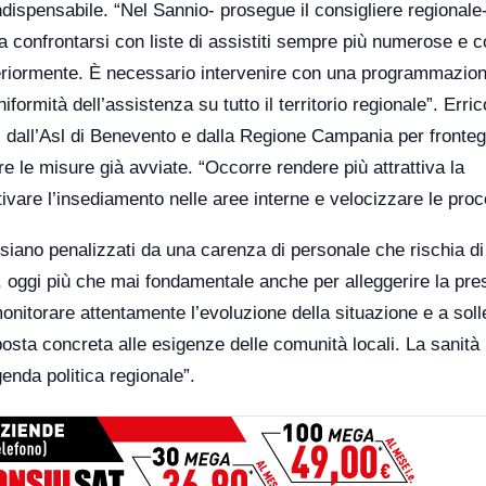
ndispensabile. “Nel Sannio- prosegue il consigliere regionale-
ti a confrontarsi con liste di assistiti sempre più numerose e 
lteriormente. È necessario intervenire con una programmazion
uniformità dell’assistenza su tutto il territorio regionale”. Erric
ni dall’Asl di Benevento e dalla Regione Campania per fronteg
e le misure già avviate. “Occorre rendere più attrattiva la
ivare l’insediamento nelle aree interne e velocizzare le pro
siano penalizzati da una carenza di personale che rischia di
e, oggi più che mai fondamentale anche per alleggerire la pre
nitorare attentamente l’evoluzione della situazione e a soll
sposta concreta alle esigenze delle comunità locali. La sanità
genda politica regionale”.