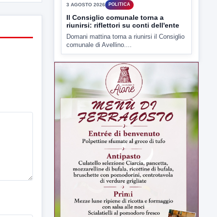
presso il cinema-teatro Partenio di...
▶
3 AGOSTO 2026
POLITICA
Il Consiglio comunale torna a
riunirsi: riflettori su conti dell'ente
Domani mattina torna a riunirsi il Consiglio
comunale di Avellino....