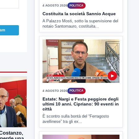
TUTTI I VIDEO
ram
▶
4 AGOSTO 2026
POLITICA
Costituita la società Sannio Acque
A Palazzo Mosti, sotto la supervisione del
notaio Santomauro, costituita...
Costanzo,
o perde una
▶