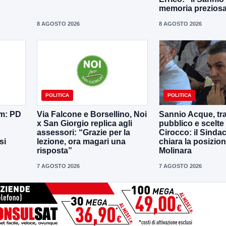
memoria prezios
8 AGOSTO 2026
8 AGOSTO 2026
POLITICA
POLITICA
em: PD
Via Falcone e Borsellino, Noi
Sannio Acque, tra
x San Giorgio replica agli
pubblico e scelte 
assessori: “Grazie per la
Cirocco: il Sinda
si
lezione, ora magari una
chiara la posizion
risposta”
Molinara
7 AGOSTO 2026
7 AGOSTO 2026