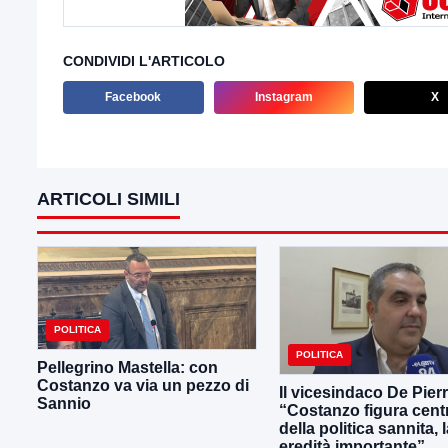
CONDIVIDI L'ARTICOLO
Facebook
Instagram
X
ARTICOLI SIMILI
POLITICA
POLITICA
Pellegrino Mastella: con
Costanzo va via un pezzo di
Il vicesindaco De Pier
Sannio
“Costanzo figura cent
della politica sannita, 
eredità importante”