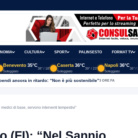
NOMIA
CULTURA
SPORT
PALINSESTO
FORMAT TV
Benevento
35°C
Caserta
36°C
Napoli
36°C
38° / 18°
39° / 23°
36° /
Soleggiato
Soleggiato
Soleggiato
ipendi ancora in ritardo: “Non è più sostenibile”
3 ORE FA
medici di base, servono interventi tempestivi”
o (FI): “Nel Sannio