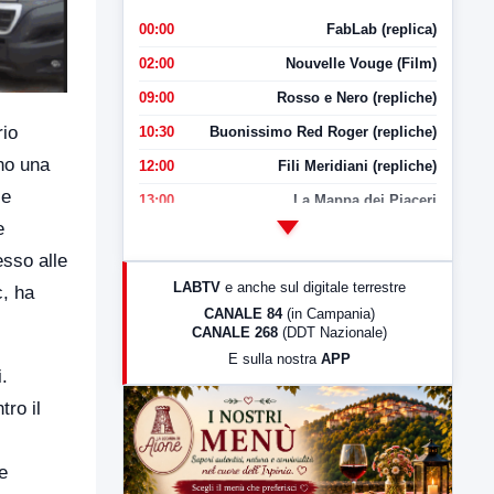
00:00
FabLab (replica)
02:00
Nouvelle Vouge (Film)
09:00
Rosso e Nero (repliche)
rio
10:30
Buonissimo Red Roger (repliche)
no una
12:00
Fili Meridiani (repliche)
se
13:00
La Mappa dei Piaceri
e
14:00
LabNews
sso alle
17:00
LabNews (replica)
LABTV
e anche sul digitale terrestre
c, ha
18:30
Di Faccia e di Profilo (repliche)
CANALE 84
(in Campania)
CANALE 268
(DDT Nazionale)
19:30
LabNews (Diretta)
E sulla nostra
APP
21:00
Free Sport
.
23:00
LabNews (replica)
tro il
e