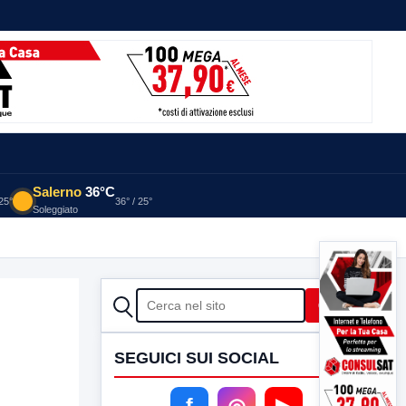
Salerno
36°C
 25°
36° / 25°
Soleggiato
CERCA
Cerca
SEGUICI SUI SOCIAL
f
◎
▶