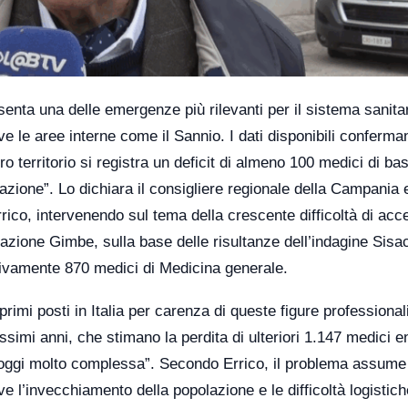
enta una delle emergenze più rilevanti per il sistema sanita
 le aree interne come il Sannio. I dati disponibili conferma
o territorio si registra un deficit di almeno 100 medici di ba
olazione”. Lo dichiara il consigliere regionale della Campania 
o, intervenendo sul tema della crescente difficoltà di acce
dazione Gimbe, sulla base delle risultanze dell’indagine Sisa
vamente 870 medici di Medicina generale.
rimi posti in Italia per carenza di queste figure professionali
simi anni, che stimano la perdita di ulteriori 1.147 medici en
 oggi molto complessa”. Secondo Errico, il problema assume
ve l’invecchiamento della popolazione e le difficoltà logistich