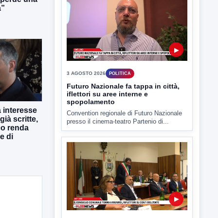
a”
4 AGOSTO 2026
POLITICA
Estate: Nargi e Festa peggiore degli
ultimi 10 anni. Cipriano: 90 eventi in
città
È scontro sulla bontà del “Ferragosto
avellinese” tra gli ex...
 interesse
già scritte,
co renda
e di
▶
3 AGOSTO 2026
POLITICA
Futuro Nazionale fa tappa in città,
iflettori su aree interne e
spopolamento
Convention regionale di Futuro Nazionale