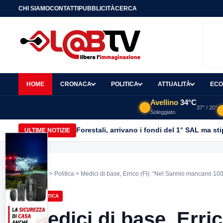
CHI SIAMO
CONTATTI
PUBBLICITÀ
CERCA
HOME
CRONACA
POLITICA
ATTUALITÀ
ECO
Avellino
34°C
37° / 20°
Soleggiato
Forestali, arrivano i fondi del 1° SAL ma st
ULTIME NOTIZIE
Home
>
Politica
> Medici di base, Errico (FI): “Nel Sannio mancano 100 
POLITICA
Medici di base, Erric