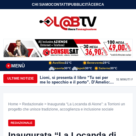
CHI SIAMO
CONTATTI
PUBBLICITÀ
CERCA
Avellino
31°C
Benevento
29°C
MENÙ
+
Caserta
30°C
Napoli
30°C
Salerno
30°C
Lioni, si presenta il libro “Tu sei per
ULTIME NOTIZIE
51 MINUTI FA
me lo specchio e il porto”. D’Amelio:
“Gettiamo un seme d’impegno futuro
per tante e tanti”
Home
>
Redazionale
> Inaugurata “La Locanda di Aione”: a Torrioni un
progetto che unisce tradizione, accoglienza e inclusione sociale
REDAZIONALE
Inaugurata “La Locanda di