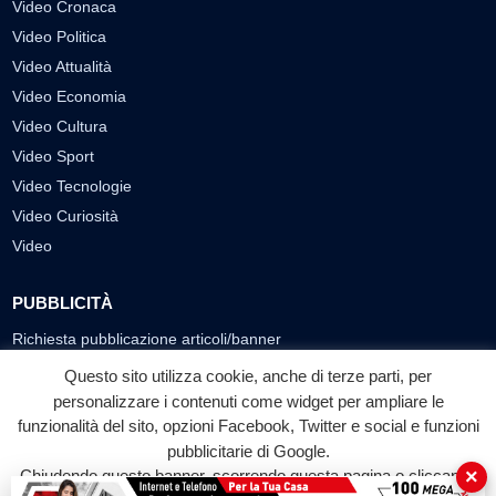
Video Cronaca
Video Politica
Video Attualità
Video Economia
Video Cultura
Video Sport
Video Tecnologie
Video Curiosità
Video
PUBBLICITÀ
Richiesta pubblicazione articoli/banner
Questo sito utilizza cookie, anche di terze parti, per
SEGUICI SUI SOCIAL
personalizzare i contenuti come widget per ampliare le
funzionalità del sito, opzioni Facebook, Twitter e social e funzioni
f
◎
▶
pubblicitarie di Google.
Facebook
Instagram
YouTube
×
Chiudendo questo banner, scorrendo questa pagina o cliccando