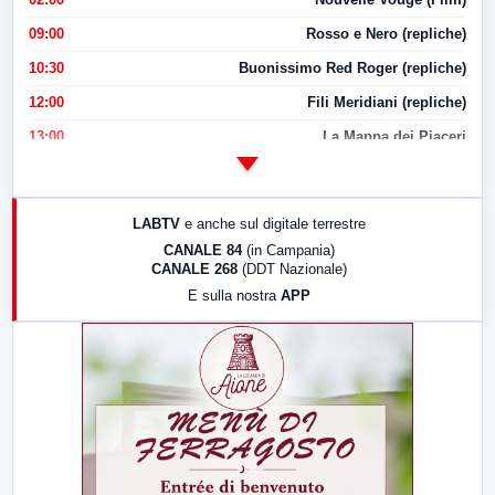
09:00
Rosso e Nero (repliche)
10:30
Buonissimo Red Roger (repliche)
12:00
Fili Meridiani (repliche)
13:00
La Mappa dei Piaceri
14:00
LabNews
17:00
LabNews (replica)
LABTV
e anche sul digitale terrestre
18:30
Di Faccia e di Profilo (repliche)
CANALE 84
(in Campania)
CANALE 268
(DDT Nazionale)
19:30
LabNews (Diretta)
E sulla nostra
APP
21:00
Free Sport
23:00
LabNews (replica)