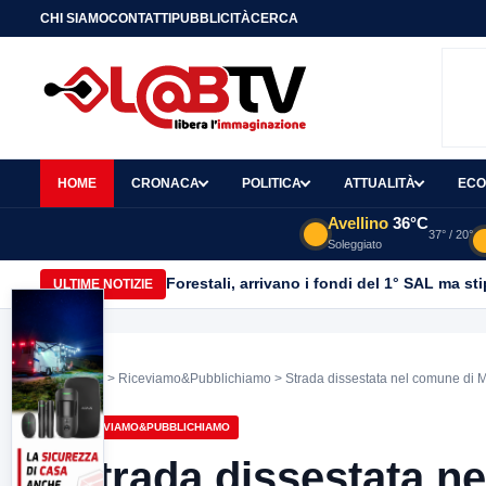
CHI SIAMO
CONTATTI
PUBBLICITÀ
CERCA
HOME
CRONACA
POLITICA
ATTUALITÀ
ECO
Avellino
36°C
37° / 20°
Soleggiato
Forestali, arrivano i fondi del 1° SAL ma st
ULTIME NOTIZIE
Home
>
Riceviamo&Pubblichiamo
> Strada dissestata nel comune di M
RICEVIAMO&PUBBLICHIAMO
Strada dissestata n