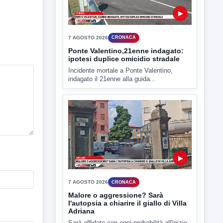
Miasmi e Calore, l'ASL parla
attraverso il Comune
Nessuna nuova moria di pesci e nessuna
criticità igienico-sanitaria nel...
▶
7 AGOSTO 2026
CRONACA
Ponte Valentino,21enne indagato:
ipotesi duplice omicidio stradale
Incidente mortale a Ponte Valentino,
indagato il 21enne alla guida...