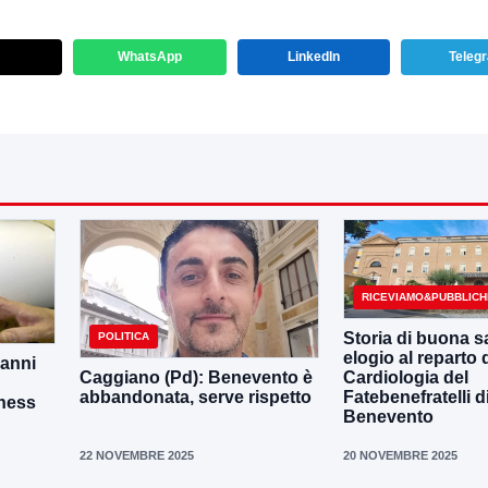
WhatsApp
LinkedIn
Teleg
RICEVIAMO&PUBBLICH
Storia di buona s
POLITICA
elogio al reparto 
 anni
Caggiano (Pd): Benevento è
Cardiologia del
abbandonata, serve rispetto
Fatebenefratelli d
iness
Benevento
22 NOVEMBRE 2025
20 NOVEMBRE 2025