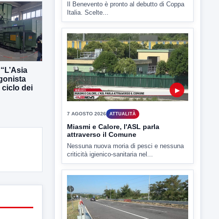
▶
7 AGOSTO 2026
SPORT BENEVENTO
“L’Asia
Benevento Calcio: Le scelte di
gonista
Floro Flores per il debutto di Coppa
 ciclo dei
Italia
Il Benevento è pronto al debutto di Coppa
Italia. Scelte...
▶
7 AGOSTO 2026
ATTUALITÀ