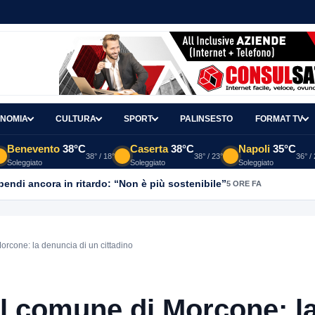
NOMIA
CULTURA
SPORT
PALINSESTO
FORMAT TV
Benevento
38°C
Caserta
38°C
Napoli
35°C
38° / 18°
38° / 23°
36° /
Soleggiato
Soleggiato
Soleggiato
ipendi ancora in ritardo: “Non è più sostenibile”
5 ORE FA
orcone: la denuncia di un cittadino
el comune di Morcone: l