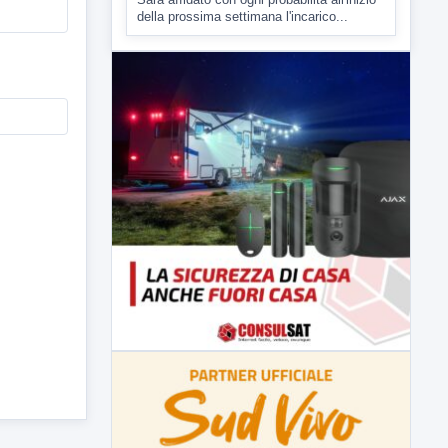
▶
7 AGOSTO 2026
CRONACA
Malore o aggressione? Sarà
l'autopsia a chiarire il giallo di Villa
Adriana
Sarà affidato con ogni probabilità all'inizio
della prossima settimana l'incarico...