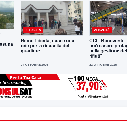
ATTUALITÀ
ATTUALITÀ
e
i
Rione Libertà, nasce una
CGIL Benevento: 
essuna
rete per la rinascita del
può essere prota
quartiere
nella gestione del
rifiuti”
24 OTTOBRE 2025
22 OTTOBRE 2025