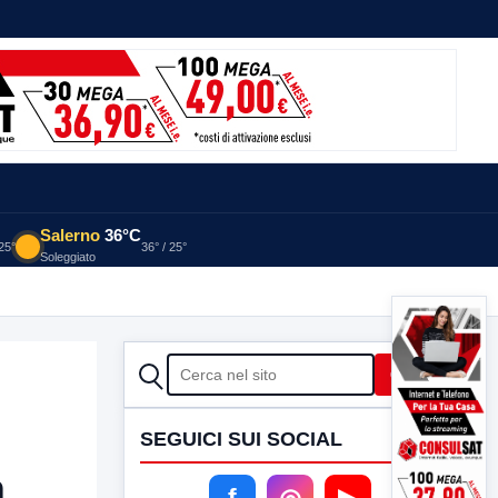
Salerno
36°C
 25°
36° / 25°
Soleggiato
CERCA
Cerca
SEGUICI SUI SOCIAL
a
f
◎
▶