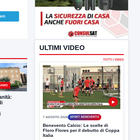
ram
IAMO
anità:
di
ULTIMI VIDEO
i
TUTTI I VIDEO