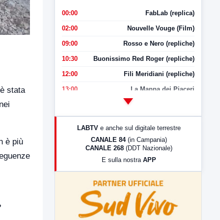
00:00
FabLab (replica)
02:00
Nouvelle Vouge (Film)
09:00
Rosso e Nero (repliche)
10:30
Buonissimo Red Roger (repliche)
12:00
Fili Meridiani (repliche)
13:00
La Mappa dei Piaceri
 è stata
nei
14:00
LabNews
17:00
LabNews (replica)
LABTV
e anche sul digitale terrestre
18:30
Di Faccia e di Profilo (repliche)
CANALE 84
(in Campania)
n è più
CANALE 268
(DDT Nazionale)
19:30
LabNews (Diretta)
seguenze
E sulla nostra
APP
21:00
Free Sport
23:00
LabNews (replica)
?