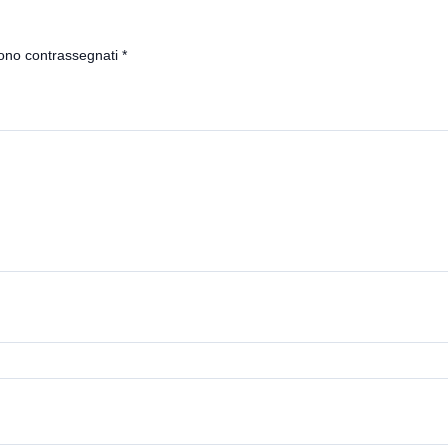
sono contrassegnati
*