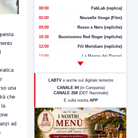
00:00
FabLab (replica)
02:00
Nouvelle Vouge (Film)
09:00
Rosso e Nero (repliche)
 questa
10:30
Buonissimo Red Roger (repliche)
amento
12:00
Fili Meridiani (repliche)
l
13:00
La Mappa dei Piaceri
14:00
LabNews
pratica
17:00
LabNews (replica)
r
LABTV
e anche sul digitale terrestre
18:30
Di Faccia e di Profilo (repliche)
erso una
CANALE 84
(in Campania)
CANALE 268
(DDT Nazionale)
19:30
LabNews (Diretta)
drà che
E sulla nostra
APP
21:00
Free Sport
 la
23:00
LabNews (replica)
ione
nanzi ad
e