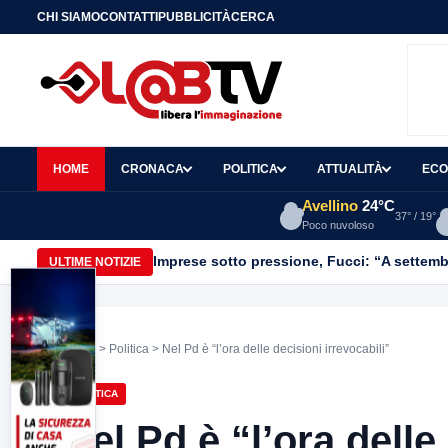
CHI SIAMO
CONTATTI
PUBBLICITÀ
CERCA
HOME
CRONACA
POLITICA
ATTUALITÀ
ECO
Avellino
24°C
37° / 19°
Poco nuvoloso
Imprese sotto pressione, Fucci: “A settemb
ULTIME NOTIZIE
Home
>
Politica
> Nel Pd è “l’ora delle decisioni irrevocabili”
POLITICA
Nel Pd è “l’ora delle