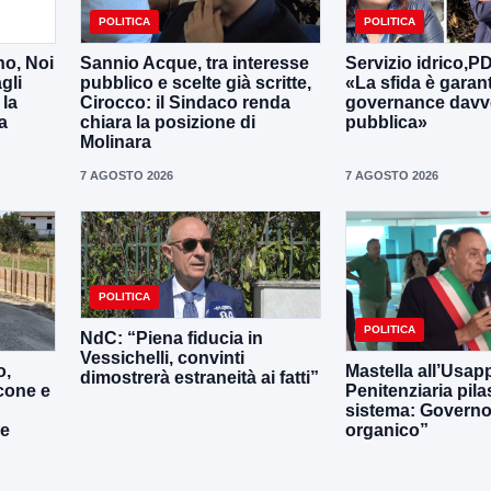
POLITICA
POLITICA
no, Noi
Sannio Acque, tra interesse
Servizio idrico,P
gli
pubblico e scelte già scritte,
«La sfida è garan
 la
Cirocco: il Sindaco renda
governance davv
a
chiara la posizione di
pubblica»
Molinara
7 AGOSTO 2026
7 AGOSTO 2026
POLITICA
POLITICA
NdC: “Piena fiducia in
Vessichelli, convinti
o,
Mastella all’Usapp
dimostrerà estraneità ai fatti”
cone e
Penitenziaria pila
sistema: Governo 
le
organico”