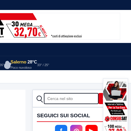
Salerno
28°C
 26°
33° / 25°
Poco nuvoloso
CERCA
Cerca
SEGUICI SUI SOCIAL
f
◎
▶