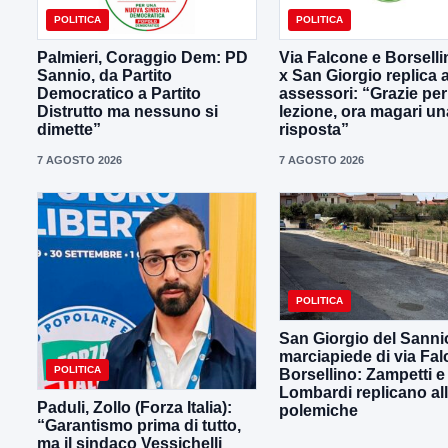
POLITICA
POLITICA
Palmieri, Coraggio Dem: PD
Via Falcone e Borselli
Sannio, da Partito
x San Giorgio replica a
Democratico a Partito
assessori: “Grazie per
Distrutto ma nessuno si
lezione, ora magari un
dimette”
risposta”
7 AGOSTO 2026
7 AGOSTO 2026
POLITICA
San Giorgio del Sanni
marciapiede di via Fal
POLITICA
Borsellino: Zampetti e
Lombardi replicano al
Paduli, Zollo (Forza Italia):
polemiche
“Garantismo prima di tutto,
ma il sindaco Vessichelli