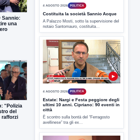
4 AGOSTO 2026
POLITICA
Costituita la società Sannio Acque
D Sannio:
A Palazzo Mosti, sotto la supervisione del
tire una
notaio Santomauro, costituita...
ero
▶
4 AGOSTO 2026
POLITICA
Estate: Nargi e Festa peggiore degli
ultimi 10 anni. Cipriano: 90 eventi in
: “Polizia
città
stro del
rafforzi
È scontro sulla bontà del “Ferragosto
avellinese” tra gli ex...