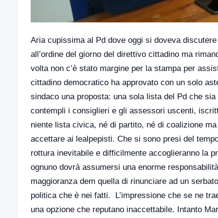
Aria cupissima al Pd dove oggi si doveva discutere 
all’ordine del giorno del direttivo cittadino ma rima
volta non c’è stato margine per la stampa per assi
cittadino democratico ha approvato con un solo aste
sindaco una proposta: una sola lista del Pd che sia 
contempli i consiglieri e gli assessori uscenti, iscrit
niente lista civica, né di partito, né di coalizione ma
accettare ai lealpepisti. Che si sono presi del temp
rottura inevitabile e difficilmente accoglieranno l
ognuno dovrà assumersi una enorme responsabilità. 
maggioranza dem quella di rinunciare ad un serbatoi
politica che è nei fatti. L’impressione che se ne trae
una opzione che reputano inaccettabile. Intanto Mar