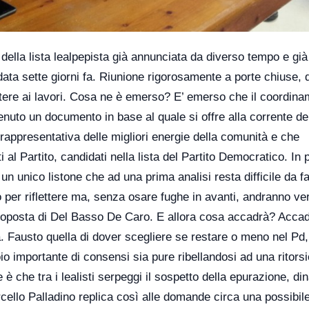
della lista lealpepista già annunciata da diverso tempo e già
ndata sette giorni fa. Riunione rigorosamente a porte chiuse,
stere ai lavori. Cosa ne è emerso? E’ emerso che il coordin
nuto un documento in base al quale si offre alla corrente de
rappresentativa delle migliori energie della comunità e che
ti al Partito, candidati nella lista del Partito Democratico. In 
 un unico listone che ad una prima analisi resta difficile da fa
o per riflettere ma, senza osare fughe in avanti, andranno v
a proposta di Del Basso De Caro. E allora cosa accadrà? Acca
Fausto quella di dover scegliere se restare o meno nel Pd,
o importante di consensi sia pure ribellandosi ad una ritors
 è che tra i lealisti serpeggi il sospetto della epurazione, di
cello Palladino replica così alle domande circa una possibil