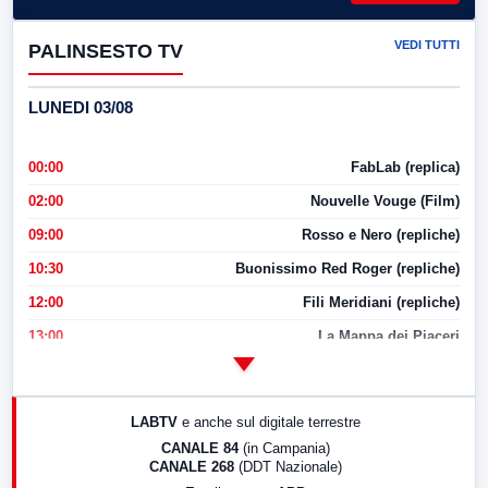
VEDI TUTTI
PALINSESTO TV
LUNEDI 03/08
00:00
FabLab (replica)
02:00
Nouvelle Vouge (Film)
09:00
Rosso e Nero (repliche)
10:30
Buonissimo Red Roger (repliche)
12:00
Fili Meridiani (repliche)
13:00
La Mappa dei Piaceri
14:00
LabNews
17:00
LabNews (replica)
LABTV
e anche sul digitale terrestre
18:30
Di Faccia e di Profilo (repliche)
CANALE 84
(in Campania)
CANALE 268
(DDT Nazionale)
19:30
LabNews (Diretta)