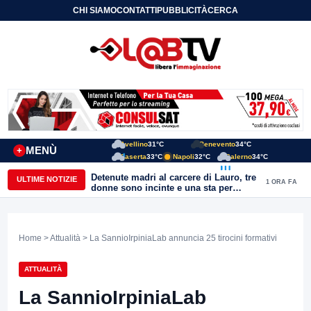
CHI SIAMO
CONTATTI
PUBBLICITÀ
CERCA
Avellino
31°C
Benevento
34°C
MENÙ
+
Caserta
33°C
Napoli
32°C
Salerno
34°C
Detenute madri al carcere di Lauro, tre
ULTIME NOTIZIE
1 ORA FA
donne sono incinte e una sta per
partorire. Ciambriello: Un bambino
non può avere il carcere come primo
orizzonte di vita
Home
>
Attualità
> La SannioIrpiniaLab annuncia 25 tirocini formativi
ATTUALITÀ
La SannioIrpiniaLab