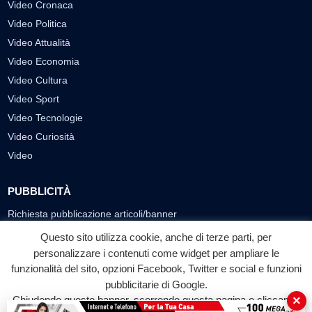
Video Cronaca
Video Politica
Video Attualità
Video Economia
Video Cultura
Video Sport
Video Tecnologie
Video Curiosità
Video
PUBBLICITÀ
Richiesta pubblicazione articoli/banner
Questo sito utilizza cookie, anche di terze parti, per
SEGUICI SUI SOCIAL
personalizzare i contenuti come widget per ampliare le
funzionalità del sito, opzioni Facebook, Twitter e social e funzioni
f
◎
▶
pubblicitarie di Google.
Facebook
Instagram
YouTube
×
Chiudendo questo banner, scorrendo questa pagina o cliccando