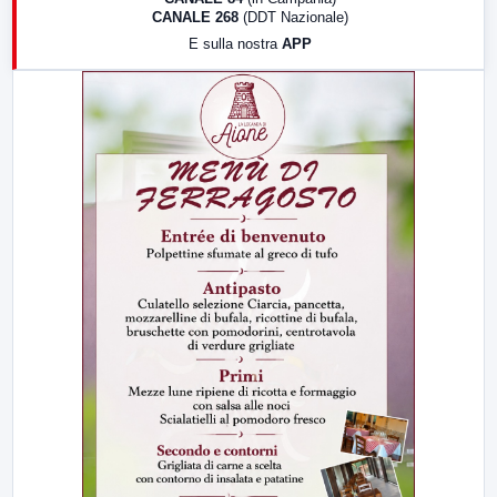
CANALE 268
(DDT Nazionale)
19:30
LabNews (Diretta)
E sulla nostra
APP
21:00
Free Sport
23:00
LabNews (replica)