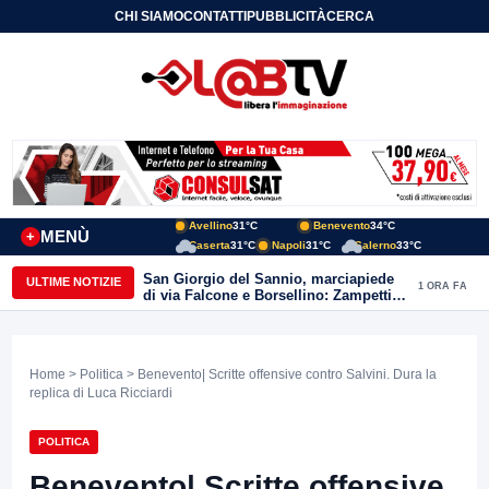
CHI SIAMO
CONTATTI
PUBBLICITÀ
CERCA
Avellino
31°C
Benevento
34°C
MENÙ
+
Caserta
31°C
Napoli
31°C
Salerno
33°C
San Giorgio del Sannio, marciapiede
ULTIME NOTIZIE
1 ORA FA
di via Falcone e Borsellino: Zampetti e
Lombardi replicano alle polemiche
Home
>
Politica
> Benevento| Scritte offensive contro Salvini. Dura la
replica di Luca Ricciardi
POLITICA
Benevento| Scritte offensive