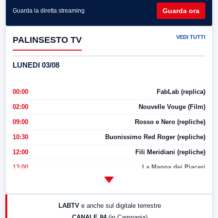
Guarda ora
Guarda la diretta streaming
VEDI TUTTI
PALINSESTO TV
LUNEDI 03/08
00:00
FabLab (replica)
02:00
Nouvelle Vouge (Film)
09:00
Rosso e Nero (repliche)
10:30
Buonissimo Red Roger (repliche)
12:00
Fili Meridiani (repliche)
13:00
La Mappa dei Piaceri
14:00
LabNews
17:00
LabNews (replica)
LABTV
e anche sul digitale terrestre
18:30
Di Faccia e di Profilo (repliche)
CANALE 84
(in Campania)