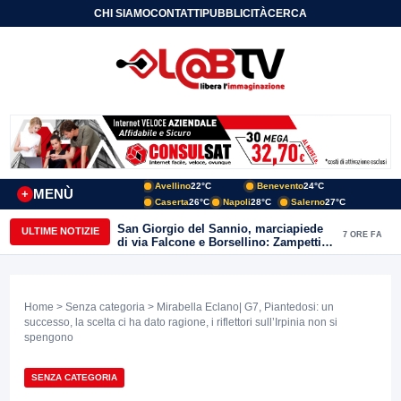
CHI SIAMO
CONTATTI
PUBBLICITÀ
CERCA
Avellino
22°C
Benevento
24°C
MENÙ
+
Caserta
26°C
Napoli
28°C
Salerno
27°C
San Giorgio del Sannio, marciapiede
ULTIME NOTIZIE
7 ORE FA
di via Falcone e Borsellino: Zampetti e
Lombardi replicano alle polemiche
Home
>
Senza categoria
> Mirabella Eclano| G7, Piantedosi: un
successo, la scelta ci ha dato ragione, i riflettori sull’Irpinia non si
spengono
SENZA CATEGORIA