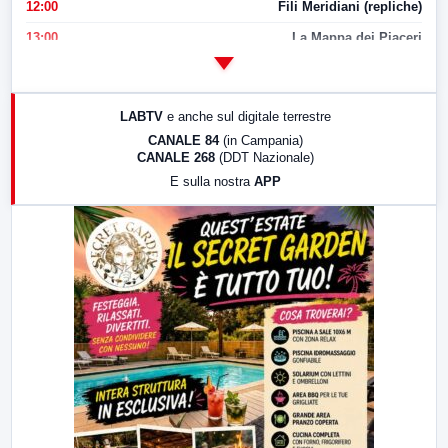
12:00
Fili Meridiani (repliche)
13:00
La Mappa dei Piaceri
14:00
LabNews
17:00
LabNews (replica)
LABTV
e anche sul digitale terrestre
18:30
Di Faccia e di Profilo (repliche)
CANALE 84
(in Campania)
CANALE 268
(DDT Nazionale)
19:30
LabNews (Diretta)
E sulla nostra
APP
21:00
Free Sport
23:00
LabNews (replica)