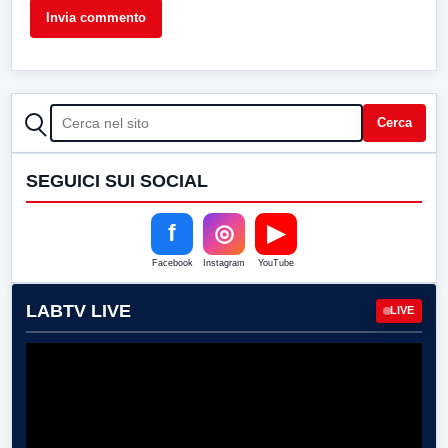
CERCA
Cerca
SEGUICI SUI SOCIAL
f
◎
▶
Facebook
Instagram
YouTube
LABTV LIVE
LIVE