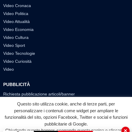
Video Cronaca
Video Politica
Video Attualità
Video Economia
Video Cultura
Video Sport
Video Tecnologie
Video Curiosità
Video
PUBBLICITÀ
Richiesta pubblicazione articoli/banner
Questo sito utilizza cookie, anche di terze parti, per
SEGUICI SUI SOCIAL
personalizzare i contenuti come widget per ampliare le
f
◎
▶
funzionalità del sito, opzioni Facebook, Twitter e social e funzioni
pubblicitarie di Google.
Facebook
Instagram
YouTube
×
Chiudendo questo banner, scorrendo questa pagina o cliccando