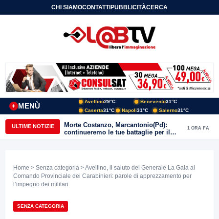
CHI SIAMO
CONTATTI
PUBBLICITÀ
CERCA
Avellino
29°C
Benevento
31°C
MENÙ
+
Caserta
31°C
Napoli
31°C
Salerno
31°C
Morte Costanzo, Marcantonio(Pd):
ULTIME NOTIZIE
1 ORA FA
continueremo le tue battaglie per il
Sannio
Home
>
Senza categoria
> Avellino, il saluto del Generale La Gala al
Comando Provinciale dei Carabinieri: parole di apprezzamento per
l’impegno dei militari
SENZA CATEGORIA