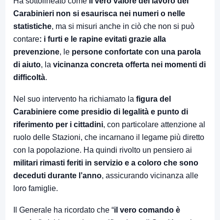
Ha sottolineato come
il vero valore del lavoro dei
Carabinieri non si esaurisca nei numeri o nelle
statistiche
, ma si misuri anche in ciò che non si può
contare
: i furti e le rapine evitati grazie alla
prevenzione
, le
persone confortate con una parola
di aiuto
, la
vicinanza concreta offerta nei momenti di
difficoltà
.
Nel suo intervento ha richiamato la
figura del
Carabiniere come presidio di legalità e punto di
riferimento per i cittadini
, con particolare attenzione al
ruolo delle Stazioni, che incarnano il legame più diretto
con la popolazione. Ha quindi rivolto un pensiero ai
militari rimasti feriti in servizio e a coloro che sono
deceduti durante l’anno
, assicurando vicinanza alle
loro famiglie.
Il Generale ha ricordato che “
il vero comando è