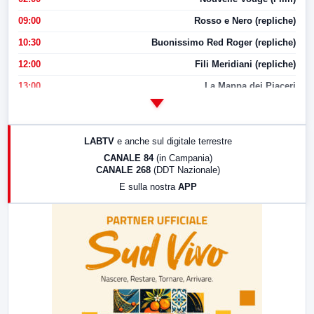
09:00
Rosso e Nero (repliche)
10:30
Buonissimo Red Roger (repliche)
12:00
Fili Meridiani (repliche)
13:00
La Mappa dei Piaceri
14:00
LabNews
17:00
LabNews (replica)
LABTV
e anche sul digitale terrestre
18:30
Di Faccia e di Profilo (repliche)
CANALE 84
(in Campania)
CANALE 268
(DDT Nazionale)
19:30
LabNews (Diretta)
E sulla nostra
APP
21:00
Free Sport
23:00
LabNews (replica)