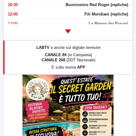
10:30
Buonissimo Red Roger (repliche)
12:00
Fili Meridiani (repliche)
13:00
La Mappa dei Piaceri
14:00
LabNews
17:00
LabNews (replica)
LABTV
e anche sul digitale terrestre
18:30
Di Faccia e di Profilo (repliche)
CANALE 84
(in Campania)
CANALE 268
(DDT Nazionale)
19:30
LabNews (Diretta)
E sulla nostra
APP
21:00
Free Sport
23:00
LabNews (replica)