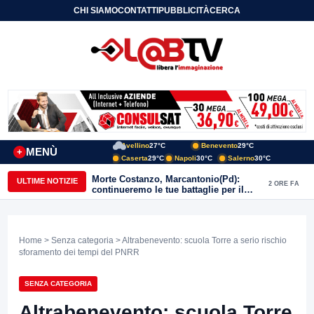
CHI SIAMO
CONTATTI
PUBBLICITÀ
CERCA
Avellino
27°C
Benevento
29°C
MENÙ
+
Caserta
29°C
Napoli
30°C
Salerno
30°C
Morte Costanzo, Marcantonio(Pd):
ULTIME NOTIZIE
2 ORE FA
continueremo le tue battaglie per il
Sannio
Home
>
Senza categoria
> Altrabenevento: scuola Torre a serio rischio
sforamento dei tempi del PNRR
SENZA CATEGORIA
Altrabenevento: scuola Torre