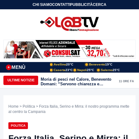
CHI SIAMO
CONTATTI
PUBBLICITÀ
CERCA
Avellino
20°C
Benevento
19°C
MENÙ
+
Caserta
23°C
Napoli
25°C
Salerno
25°C
Moria di pesci nel Calore, Benevento
ULTIME NOTIZIE
11 ORE FA
Domani: “Servono chiarezza e
approfondimenti sulla gestione
ambientale”
Home
>
Politica
> Forza Italia, Serino e Mirra: il nostro programma mette
al centro la Campania
POLITICA
Forza Italia, Serino e Mirra: il