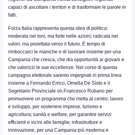
capaci di ascoltare i territori e di trasformare le parole in
fatti.
Forza Italia rappresenta questa idea di politica:
moderata nei toni, ma forte nelle azioni; radicata nei
valori, ma proiettata verso il futuro. È tempo di
rimboccarci le maniche e di lavorare insieme per una
Campania che cresca, che dia opportunità ai giovani e
che valorizzi le sue eccellenze
.
Nel corso di questa
campagna elettorale saremo impegnati in prima linea
insieme a Fernando Errico, Ornella De Sisto
e il
Segretario Provinciale on.
Francesco Rubano per
promuovere un
programma che metta al centro: l
avoro
e sviluppo, per sostenere i
mprese, turismo e
agricoltura; s
anità e welfare, per garantire servizi
effi
cienti e vicini alle famiglie; i
nfrastrutture e
innovazione, per una Campan
ia più moderna e