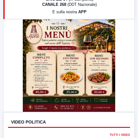
CANALE 268
(DDT Nazionale)
19:30
LabNews (Diretta)
E sulla nostra
APP
21:00
Free Sport
23:00
LabNews (replica)
VIDEO POLITICA
TUTTI I VIDEO