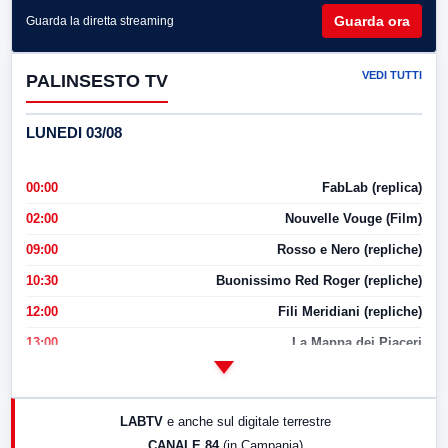
Guarda ora
Guarda la diretta streaming
VEDI TUTTI
PALINSESTO TV
LUNEDI 03/08
00:00
FabLab (replica)
02:00
Nouvelle Vouge (Film)
09:00
Rosso e Nero (repliche)
10:30
Buonissimo Red Roger (repliche)
12:00
Fili Meridiani (repliche)
13:00
La Mappa dei Piaceri
14:00
LabNews
17:00
LabNews (replica)
LABTV
e anche sul digitale terrestre
18:30
Di Faccia e di Profilo (repliche)
CANALE 84
(in Campania)