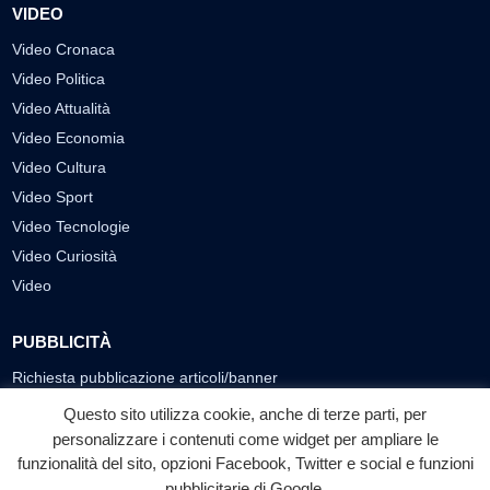
VIDEO
Video Cronaca
Video Politica
Video Attualità
Video Economia
Video Cultura
Video Sport
Video Tecnologie
Video Curiosità
Video
PUBBLICITÀ
Richiesta pubblicazione articoli/banner
Questo sito utilizza cookie, anche di terze parti, per
SEGUICI SUI SOCIAL
personalizzare i contenuti come widget per ampliare le
funzionalità del sito, opzioni Facebook, Twitter e social e funzioni
f
◎
▶
pubblicitarie di Google.