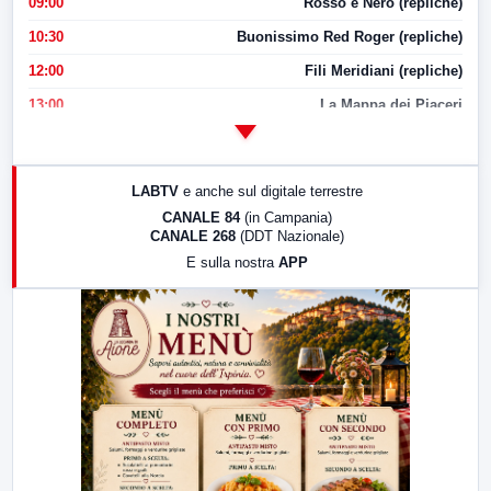
09:00
Rosso e Nero (repliche)
10:30
Buonissimo Red Roger (repliche)
12:00
Fili Meridiani (repliche)
13:00
La Mappa dei Piaceri
14:00
LabNews
17:00
LabNews (replica)
LABTV
e anche sul digitale terrestre
18:30
Di Faccia e di Profilo (repliche)
CANALE 84
(in Campania)
CANALE 268
(DDT Nazionale)
19:30
LabNews (Diretta)
E sulla nostra
APP
21:00
Free Sport
23:00
LabNews (replica)