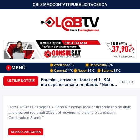
CHI SIAMO
CONTATTI
PUBBLICITÀ
CERCA
Avellino
32°C
Benevento
33°C
MENÙ
+
Caserta
34°C
Napoli
34°C
Salerno
34°C
Forestali, arrivano i fondi del 1° SAL
ULTIME NOTIZIE
2 ORE FA
ma stipendi ancora in ritardo: “Non è
più sostenibile”
Home
>
Senza categoria
> Confsal funzioni locali: “straordinario risultato
alle elezioni regionali 2025 del movimento 5 stelle e candidati in
Campania e Sannio”
SENZA CATEGORIA