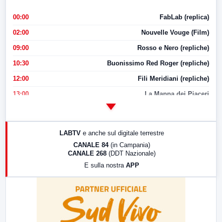
00:00
FabLab (replica)
02:00
Nouvelle Vouge (Film)
09:00
Rosso e Nero (repliche)
10:30
Buonissimo Red Roger (repliche)
12:00
Fili Meridiani (repliche)
13:00
La Mappa dei Piaceri
14:00
LabNews
17:00
LabNews (replica)
LABTV
e anche sul digitale terrestre
18:30
Di Faccia e di Profilo (repliche)
CANALE 84
(in Campania)
CANALE 268
(DDT Nazionale)
19:30
LabNews (Diretta)
E sulla nostra
APP
21:00
Free Sport
23:00
LabNews (replica)