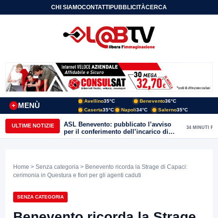
CHI SIAMO
CONTATTI
PUBBLICITÀ
CERCA
Avellino
35°C
Benevento
36°C
MENÙ
+
Caserta
35°C
Napoli
34°C
Salerno
35°C
ASL Benevento: pubblicato l’avviso
ULTIME NOTIZIE
34 MINUTI FA
per il conferimento dell’incarico di
Direttore della Unità Operativa
Complessa Cure Primarie
Home
>
Senza categoria
> Benevento ricorda la Strage di Capaci:
cerimonia in Questura e fiori per gli agenti caduti
SENZA CATEGORIA
Benevento ricorda la Strage