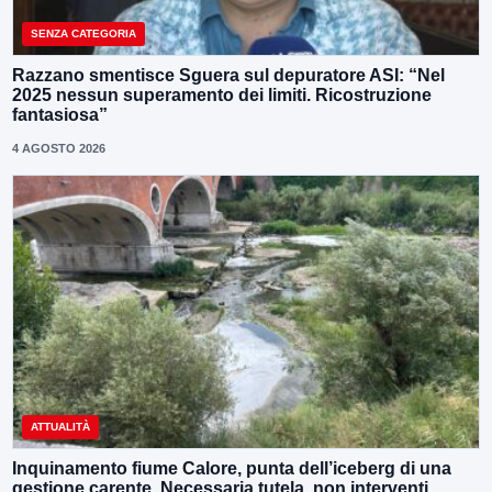
SENZA CATEGORIA
Razzano smentisce Sguera sul depuratore ASI: “Nel
2025 nessun superamento dei limiti. Ricostruzione
fantasiosa”
4 AGOSTO 2026
ATTUALITÀ
Inquinamento fiume Calore, punta dell’iceberg di una
gestione carente. Necessaria tutela, non interventi