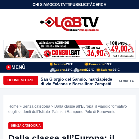
CHI SIAMO
CONTATTI
PUBBLICITÀ
CERCA
Avellino
20°C
Benevento
19°C
MENÙ
+
Caserta
24°C
Napoli
27°C
Salerno
26°C
San Giorgio del Sannio, marciapiede
ULTIME NOTIZIE
14 ORE FA
di via Falcone e Borsellino: Zampetti e
Lombardi replicano alle polemiche
Home
>
Senza categoria
> Dalla classe all’Europa: il viaggio formativo
degli studenti dell’Istituto Palmieri Rampone Polo di Benevento
SENZA CATEGORIA
Dalla classe all’Europa: il