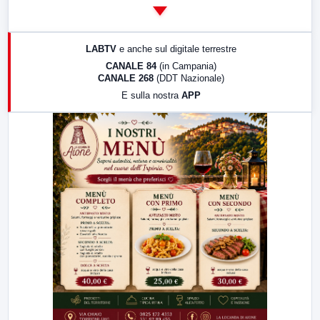
14:00
LabNews
17:00
LabNews (replica)
LABTV
e anche sul digitale terrestre
18:30
Di Faccia e di Profilo (repliche)
CANALE 84
(in Campania)
CANALE 268
(DDT Nazionale)
19:30
LabNews (Diretta)
E sulla nostra
APP
21:00
Free Sport
23:00
LabNews (replica)