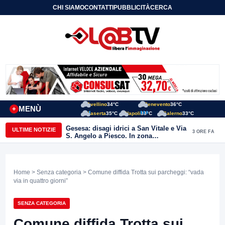
CHI SIAMO
CONTATTI
PUBBLICITÀ
CERCA
Avellino
34°C
Benevento
36°C
MENÙ
+
Caserta
35°C
Napoli
33°C
Salerno
33°C
Gesesa: disagi idrici a San Vitale e Via
ULTIME NOTIZIE
3 ORE FA
S. Angelo a Piesco. In zona
posizionata l’autobotte
Home
>
Senza categoria
> Comune diffida Trotta sui parcheggi: “vada
via in quattro giorni”
SENZA CATEGORIA
Comune diffida Trotta sui