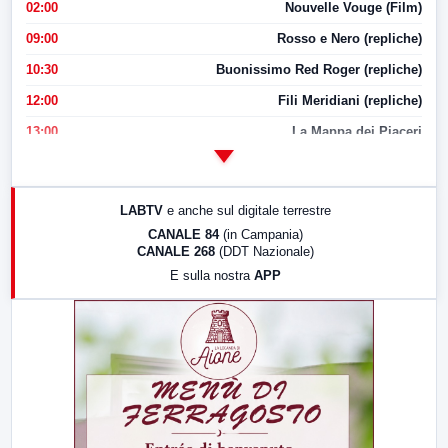
02:00
Nouvelle Vouge (Film)
09:00
Rosso e Nero (repliche)
10:30
Buonissimo Red Roger (repliche)
12:00
Fili Meridiani (repliche)
13:00
La Mappa dei Piaceri
14:00
LabNews
17:00
LabNews (replica)
LABTV
e anche sul digitale terrestre
18:30
Di Faccia e di Profilo (repliche)
CANALE 84
(in Campania)
CANALE 268
(DDT Nazionale)
19:30
LabNews (Diretta)
E sulla nostra
APP
21:00
Free Sport
23:00
LabNews (replica)