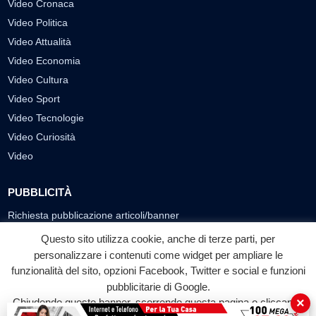
Video Cronaca
Video Politica
Video Attualità
Video Economia
Video Cultura
Video Sport
Video Tecnologie
Video Curiosità
Video
PUBBLICITÀ
Richiesta pubblicazione articoli/banner
Questo sito utilizza cookie, anche di terze parti, per
SEGUICI SUI SOCIAL
personalizzare i contenuti come widget per ampliare le
f
◎
▶
funzionalità del sito, opzioni Facebook, Twitter e social e funzioni
pubblicitarie di Google.
Facebook
Instagram
YouTube
×
Chiudendo questo banner, scorrendo questa pagina o cliccando