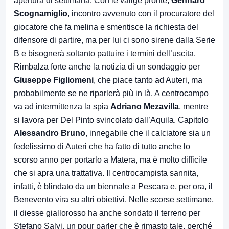
apertura di settimana. Con le valige pronte,
Gennaro
Scognamiglio
, incontro avvenuto con il procuratore del
giocatore che fa melina e smentisce la richiesta del
difensore di partire, ma per lui ci sono sirene dalla Serie
B e bisognerà soltanto pattuire i termini dell’uscita.
Rimbalza forte anche la notizia di un sondaggio per
Giuseppe Figliomeni
, che piace tanto ad Auteri, ma
probabilmente se ne riparlerà più in là. A centrocampo
va ad intermittenza la spia
Adriano Mezavilla
, mentre
si lavora per Del Pinto svincolato dall’Aquila. Capitolo
Alessandro Bruno
, innegabile che il calciatore sia un
fedelissimo di Auteri che ha fatto di tutto anche lo
scorso anno per portarlo a Matera, ma è molto difficile
che si apra una trattativa. Il centrocampista sannita,
infatti, è blindato da un biennale a Pescara e, per ora, il
Benevento vira su altri obiettivi. Nelle scorse settimane,
il diesse giallorosso ha anche sondato il terreno per
Stefano Salvi, un pour parler che è rimasto tale, perché