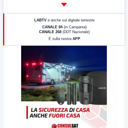
14:00
LabNews
17:00
LabNews (replica)
LABTV
e anche sul digitale terrestre
18:30
Di Faccia e di Profilo (repliche)
CANALE 84
(in Campania)
CANALE 268
(DDT Nazionale)
19:30
LabNews (Diretta)
E sulla nostra
APP
21:00
Free Sport
23:00
LabNews (replica)