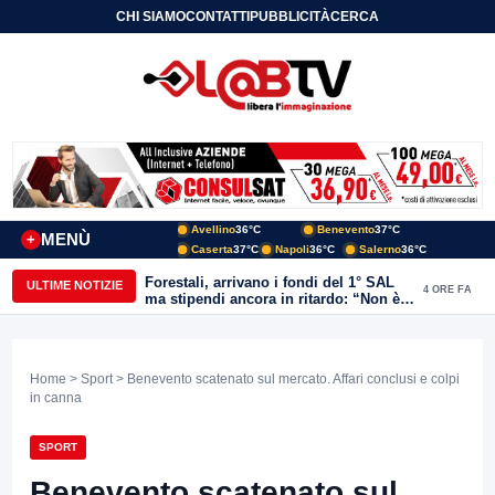
CHI SIAMO
CONTATTI
PUBBLICITÀ
CERCA
Avellino
36°C
Benevento
37°C
MENÙ
+
Caserta
37°C
Napoli
36°C
Salerno
36°C
Forestali, arrivano i fondi del 1° SAL
ULTIME NOTIZIE
4 ORE FA
ma stipendi ancora in ritardo: “Non è
più sostenibile”
Home
>
Sport
> Benevento scatenato sul mercato. Affari conclusi e colpi
in canna
SPORT
Benevento scatenato sul