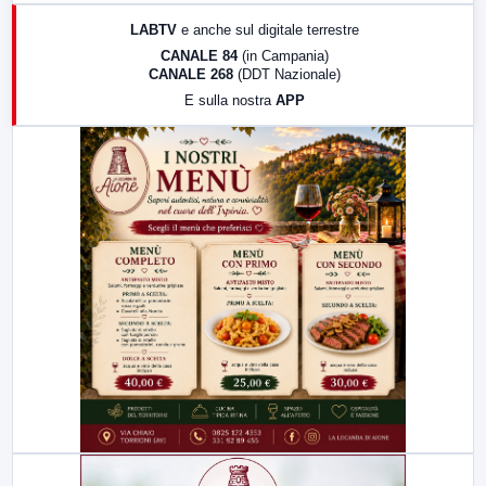
17:00
LabNews (replica)
LABTV
e anche sul digitale terrestre
18:30
Di Faccia e di Profilo (repliche)
CANALE 84
(in Campania)
CANALE 268
(DDT Nazionale)
19:30
LabNews (Diretta)
E sulla nostra
APP
21:00
Free Sport
23:00
LabNews (replica)