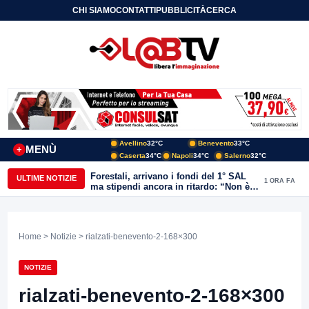
CHI SIAMO
CONTATTI
PUBBLICITÀ
CERCA
Avellino
32°C
Benevento
33°C
MENÙ
+
Caserta
34°C
Napoli
34°C
Salerno
32°C
Forestali, arrivano i fondi del 1° SAL
ULTIME NOTIZIE
1 ORA FA
ma stipendi ancora in ritardo: “Non è
più sostenibile”
Home
>
Notizie
> rialzati-benevento-2-168×300
NOTIZIE
rialzati-benevento-2-168×300