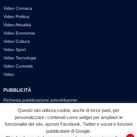
Video Cronaca
Video Politica
Video Attualità
Video Economia
Video Cultura
Video Sport
Video Tecnologie
Video Curiosità
Video
PUBBLICITÀ
Richiesta pubblicazione articoli/banner
Questo sito utilizza cookie, anche di terze parti, per
SEGUICI SUI SOCIAL
personalizzare i contenuti come widget per ampliare le
funzionalità del sito, opzioni Facebook, Twitter e social e funzioni
f
◎
▶
pubblicitarie di Google.
Facebook
Instagram
YouTube