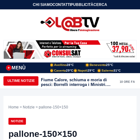
CHI SIAMO
CONTATTI
PUBBLICITÀ
CERCA
Avellino
28°C
Benevento
25°C
MENÙ
+
Caserta
29°C
Napoli
29°C
Salerno
31°C
Fiume Calore, schiuma e moria di
ULTIME NOTIZIE
10 ORE FA
pesci: Borrelli interroga i Ministri.
“Benevento paga l’assenza del
depuratore
Home
>
Notizie
> pallone-150×150
NOTIZIE
pallone-150×150