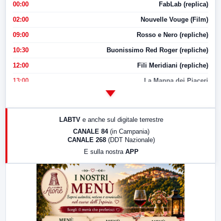
00:00
FabLab (replica)
02:00
Nouvelle Vouge (Film)
09:00
Rosso e Nero (repliche)
10:30
Buonissimo Red Roger (repliche)
12:00
Fili Meridiani (repliche)
13:00
La Mappa dei Piaceri
14:00
LabNews
17:00
LabNews (replica)
LABTV
e anche sul digitale terrestre
18:30
Di Faccia e di Profilo (repliche)
CANALE 84
(in Campania)
CANALE 268
(DDT Nazionale)
19:30
LabNews (Diretta)
E sulla nostra
APP
21:00
Free Sport
23:00
LabNews (replica)