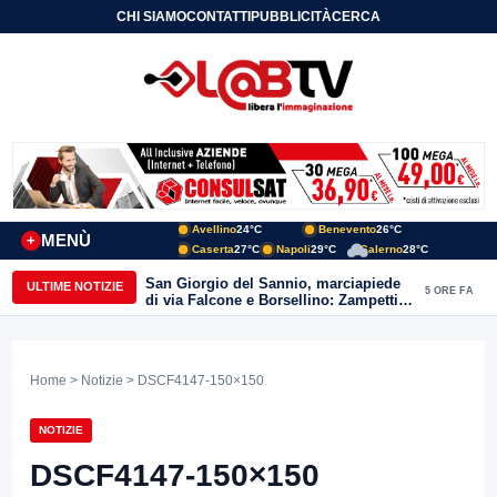
CHI SIAMO
CONTATTI
PUBBLICITÀ
CERCA
Avellino
24°C
Benevento
26°C
MENÙ
+
Caserta
27°C
Napoli
29°C
Salerno
28°C
San Giorgio del Sannio, marciapiede
ULTIME NOTIZIE
5 ORE FA
di via Falcone e Borsellino: Zampetti e
Lombardi replicano alle polemiche
Home
>
Notizie
> DSCF4147-150×150
NOTIZIE
DSCF4147-150×150