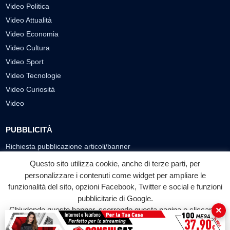
Video Politica
Video Attualità
Video Economia
Video Cultura
Video Sport
Video Tecnologie
Video Curiosità
Video
PUBBLICITÀ
Richiesta pubblicazione articoli/banner
Questo sito utilizza cookie, anche di terze parti, per
SEGUICI SUI SOCIAL
personalizzare i contenuti come widget per ampliare le
funzionalità del sito, opzioni Facebook, Twitter e social e funzioni
f
◎
▶
pubblicitarie di Google.
Facebook
Instagram
YouTube
×
Chiudendo questo banner, scorrendo questa pagina o cliccando
su qualunque suo elemento acconsenti all'uso dei cookie.