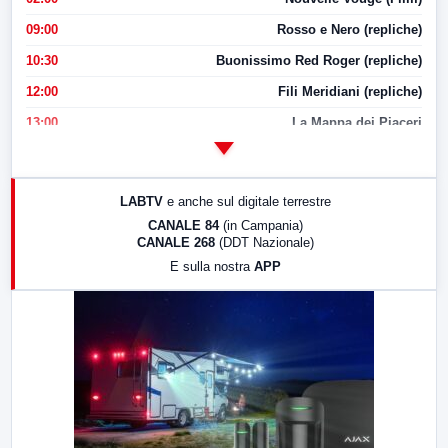
09:00
Rosso e Nero (repliche)
10:30
Buonissimo Red Roger (repliche)
12:00
Fili Meridiani (repliche)
13:00
La Mappa dei Piaceri
14:00
LabNews
17:00
LabNews (replica)
LABTV
e anche sul digitale terrestre
18:30
Di Faccia e di Profilo (repliche)
CANALE 84
(in Campania)
CANALE 268
(DDT Nazionale)
19:30
LabNews (Diretta)
E sulla nostra
APP
21:00
Free Sport
23:00
LabNews (replica)