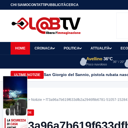
CHI SIAMO
CONTATTI
PUBBLICITÀ
CERCA
HOME
CRONACA
POLITICA
ATTUALITÀ
ECO
Avellino
36°C
36° / 20°
Poco nuvoloso
San Giorgio del Sannio, pistola rubata nasc
ULTIME NOTIZIE
Home
>
Notizie
> f73a96a7b619f633dfb2a2946f9b6781-51057-1528
NOTIZIE
f73a96a7b619f633df