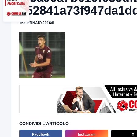
152841a73f947da1d
16 GENNAIO 2016
di
CONDIVIDI L'ARTICOLO
Facebook
Instagram
X