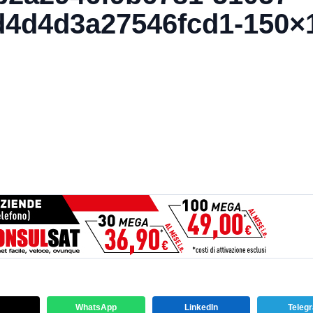
d4d4d3a27546fcd1-150×
WhatsApp
LinkedIn
Teleg