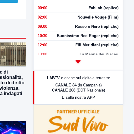
00:00
FabLab (replica)
02:00
Nouvelle Vouge (Film)
09:00
Rosso e Nero (repliche)
10:30
Buonissimo Red Roger (repliche)
12:00
Fili Meridiani (repliche)
13:00
La Mappa dei Piaceri
14:00
LabNews
e di
17:00
LabNews (replica)
sionalità,
LABTV
e anche sul digitale terrestre
18:30
Di Faccia e di Profilo (repliche)
o di diritto
CANALE 84
(in Campania)
violenza.
CANALE 268
(DDT Nazionale)
19:30
LabNews (Diretta)
ta indagati
E sulla nostra
APP
21:00
Free Sport
23:00
LabNews (replica)