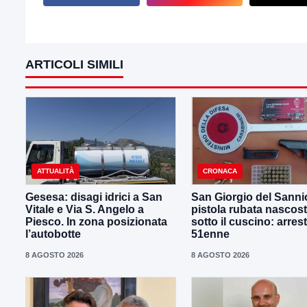
ARTICOLI SIMILI
ATTUALITÀ
CRONACA
Gesesa: disagi idrici a San
San Giorgio del Sanni
Vitale e Via S. Angelo a
pistola rubata nascos
Piesco. In zona posizionata
sotto il cuscino: arres
l’autobotte
51enne
8 AGOSTO 2026
8 AGOSTO 2026