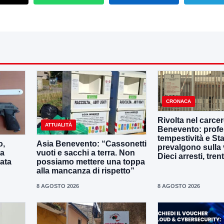
CRONACA
Rivolta nel carcer
ATTUALITÀ
Benevento: profes
tempestività e Stat
o,
Asia Benevento: “Cassonetti
prevalgono sulla 
ta
vuoti e sacchi a terra. Non
Dieci arresti, tren
tata
possiamo mettere una toppa
alla mancanza di rispetto”
8 AGOSTO 2026
8 AGOSTO 2026