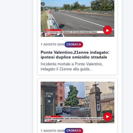
▶
7 AGOSTO 2026
CRONACA
Ponte Valentino,21enne indagato:
ipotesi duplice omicidio stradale
Incidente mortale a Ponte Valentino,
indagato il 21enne alla guida...
▶
7 AGOSTO 2026
CRONACA
Malore o aggressione? Sarà
l'autopsia a chiarire il giallo di Villa
Adriana
Sarà affidato con ogni probabilità all'inizio