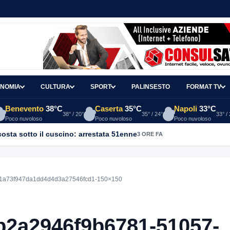
NOMIA
CULTURA
SPORT
PALINSESTO
FORMAT TV
Benevento
38°C
Caserta
35°C
Napoli
33°C
38° / 20°
35° / 24°
33° /
Poco nuvoloso
Poco nuvoloso
Poco nuvoloso
osta sotto il cuscino: arrestata 51enne
3 ORE FA
41a73f947da1dd4d4d3a27546fcd1-150×150
b2a2946f9b6781-51057-