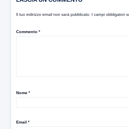
Il tuo indirizzo email non sarà pubblicato.
I campi obbligatori 
Commento
*
Nome
*
Email
*