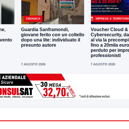
CRONACA
IMPRESE E TERRITORI
ne,
Guardia Sanframondi,
Voucher Cloud &
giovane ferito con un coltello
Cybersecurity, da
evento
dopo una lite: individuato il
al via la precompi
presunto autore
fino a 20mila eur
perduto per impr
professionisti
7 AGOSTO 2026
7 AGOSTO 2026