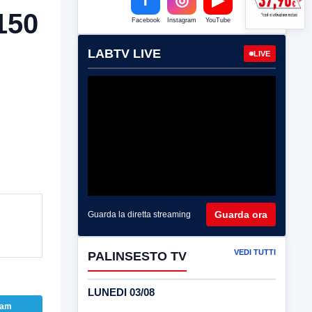
150
Facebook
Instagram
YouTube
LABTV LIVE
LIVE
Guarda ora
Guarda la diretta streaming
VEDI TUTTI
PALINSESTO TV
LUNEDI 03/08
ram