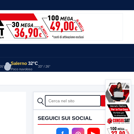
Salerno
32°C
 26°
33° / 26°
Poco nuvoloso
CERCA
Cerca
SEGUICI SUI SOCIAL
f
◎
▶