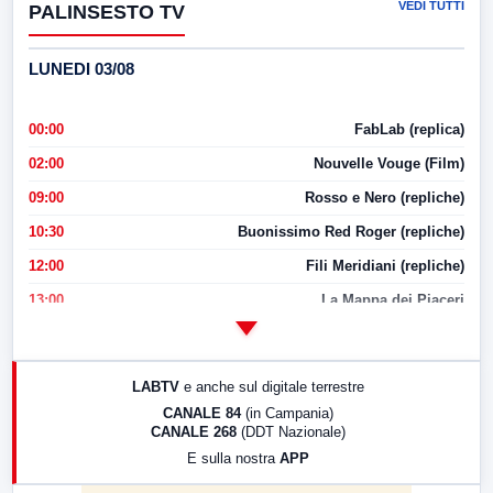
VEDI TUTTI
PALINSESTO TV
LUNEDI 03/08
00:00
FabLab (replica)
02:00
Nouvelle Vouge (Film)
09:00
Rosso e Nero (repliche)
10:30
Buonissimo Red Roger (repliche)
12:00
Fili Meridiani (repliche)
13:00
La Mappa dei Piaceri
14:00
LabNews
17:00
LabNews (replica)
LABTV
e anche sul digitale terrestre
18:30
Di Faccia e di Profilo (repliche)
CANALE 84
(in Campania)
CANALE 268
(DDT Nazionale)
19:30
LabNews (Diretta)
E sulla nostra
APP
21:00
Free Sport