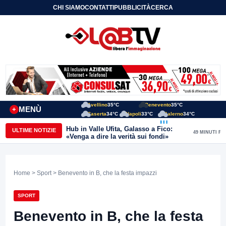
CHI SIAMO
CONTATTI
PUBBLICITÀ
CERCA
Avellino
35°C
Benevento
35°C
MENÙ
+
Caserta
34°C
Napoli
33°C
Salerno
34°C
Hub in Valle Ufita, Galasso a Fico:
ULTIME NOTIZIE
49 MINUTI FA
«Venga a dire la verità sui fondi»
Home
>
Sport
> Benevento in B, che la festa impazzi
SPORT
Benevento in B, che la festa