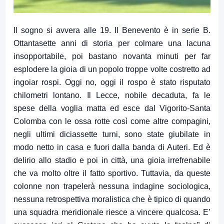
Il sogno si avvera alle 19. Il Benevento è in serie B.
Ottantasette anni di storia per colmare una lacuna
insopportabile, poi bastano novanta minuti per far
esplodere la gioia di un popolo troppe volte costretto ad
ingoiar rospi. Oggi no, oggi il rospo è stato risputato
chilometri lontano. Il Lecce, nobile decaduta, fa le
spese della voglia matta ed esce dal Vigorito-Santa
Colomba con le ossa rotte così come altre compagini,
negli ultimi diciassette turni, sono state giubilate in
modo netto in casa e fuori dalla banda di Auteri. Ed è
delirio allo stadio e poi in città, una gioia irrefrenabile
che va molto oltre il fatto sportivo. Tuttavia, da queste
colonne non trapelerà nessuna indagine sociologica,
nessuna retrospettiva moralistica che è tipico di quando
una squadra meridionale riesce a vincere qualcosa. E’