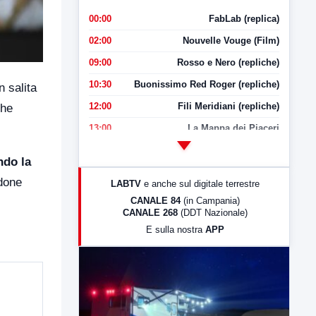
00:00
FabLab (replica)
02:00
Nouvelle Vouge (Film)
09:00
Rosso e Nero (repliche)
10:30
Buonissimo Red Roger (repliche)
n salita
12:00
Fili Meridiani (repliche)
che
13:00
La Mappa dei Piaceri
14:00
LabNews
ndo la
17:00
LabNews (replica)
ndone
LABTV
e anche sul digitale terrestre
18:30
Di Faccia e di Profilo (repliche)
CANALE 84
(in Campania)
CANALE 268
(DDT Nazionale)
19:30
LabNews (Diretta)
E sulla nostra
APP
21:00
Free Sport
23:00
LabNews (replica)