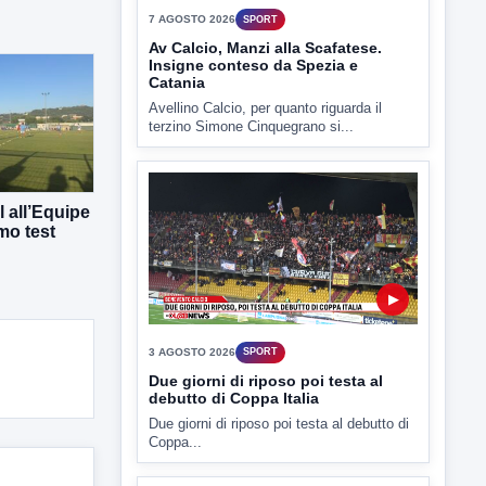
▶
7 AGOSTO 2026
SPORT
Av Calcio, Manzi alla Scafatese.
Insigne conteso da Spezia e
Catania
Avellino Calcio, per quanto riguarda il
terzino Simone Cinquegrano si...
 all’Equipe
mo test
▶
3 AGOSTO 2026
SPORT
Due giorni di riposo poi testa al
debutto di Coppa Italia