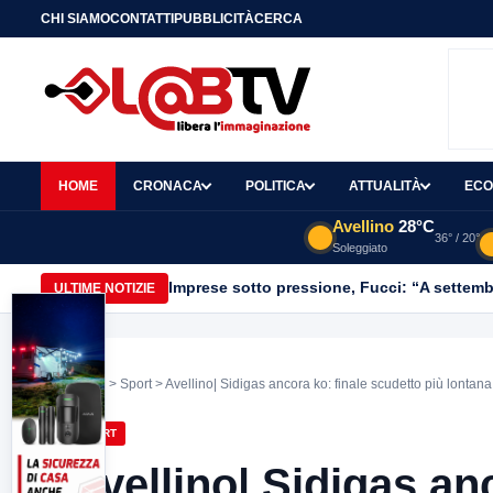
CHI SIAMO
CONTATTI
PUBBLICITÀ
CERCA
HOME
CRONACA
POLITICA
ATTUALITÀ
ECO
Avellino
28°C
36° / 20°
Soleggiato
Imprese sotto pressione, Fucci: “A settemb
ULTIME NOTIZIE
Home
>
Sport
> Avellino| Sidigas ancora ko: finale scudetto più lontana
SPORT
Avellino| Sidigas an