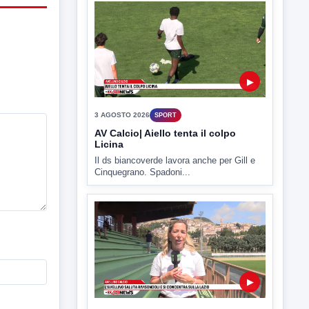
Due giorni di riposo poi testa al debutto di
Coppa...
▶
3 AGOSTO 2026
SPORT
AV Calcio| Aiello tenta il colpo
Licina
Il ds biancoverde lavora anche per Gill e
Cinquegrano. Spadoni...