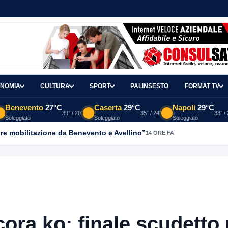
NOMIA
CULTURA
SPORT
PALINSESTO
FORMAT TV
Benevento
27°C
Caserta
29°C
Napoli
29°C
39° / 20°
35° / 24°
33° /
Soleggiato
Soleggiato
Soleggiato
re mobilitazione da Benevento e Avellino”
14 ORE FA
cora ko: finale scudetto 