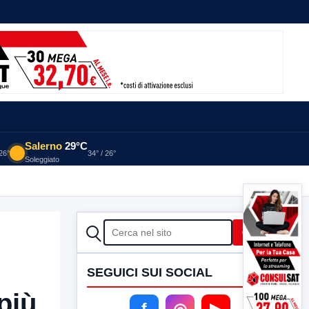
Salerno
29°C
 26°
34° / 26°
Soleggiato
CERCA
Cerca
SEGUICI SUI SOCIAL
più
f
◎
▶