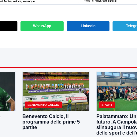
WhatsApp
LinkedIn
Teleg
BENEVENTO CALCIO
SPORT
o
Benevento Calcio, il
Palatammaro: Un p
programma delle prime 5
futuro. A Campola
partite
siinaugura il nuo
dello sport e dell’