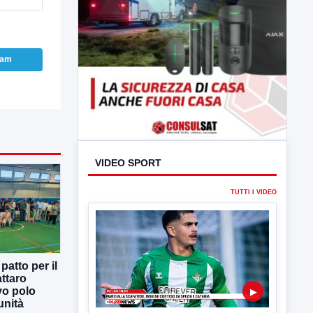
ram
VIDEO SPORT
TUTTI I VIDEO
atto per il
ttaro
vo polo
unità