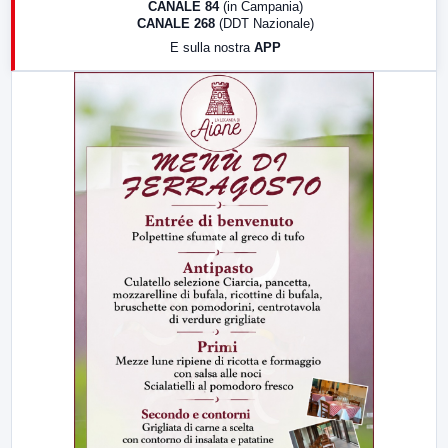
CANALE 84
(in Campania)
CANALE 268
(DDT Nazionale)
19:30
LabNews (Diretta)
E sulla nostra
APP
21:00
Free Sport
23:00
LabNews (replica)