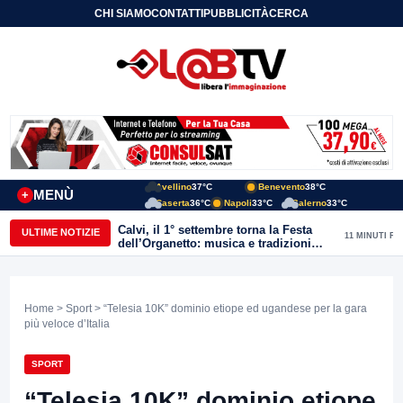
CHI SIAMO
CONTATTI
PUBBLICITÀ
CERCA
Avellino
37°C
Benevento
38°C
MENÙ
+
Caserta
36°C
Napoli
33°C
Salerno
33°C
Calvi, il 1° settembre torna la Festa
ULTIME NOTIZIE
11 MINUTI FA
dell’Organetto: musica e tradizioni
popolari dell’entroterra
Home
>
Sport
> “Telesia 10K” dominio etiope ed ugandese per la gara
più veloce d’Italia
SPORT
“Telesia 10K” dominio etiope