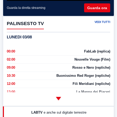
Guarda ora
Guarda la diretta streaming
VEDI TUTTI
PALINSESTO TV
LUNEDI 03/08
00:00
FabLab (replica)
02:00
Nouvelle Vouge (Film)
09:00
Rosso e Nero (repliche)
10:30
Buonissimo Red Roger (repliche)
12:00
Fili Meridiani (repliche)
13:00
La Mappa dei Piaceri
14:00
LabNews
17:00
LabNews (replica)
LABTV
e anche sul digitale terrestre
18:30
Di Faccia e di Profilo (repliche)