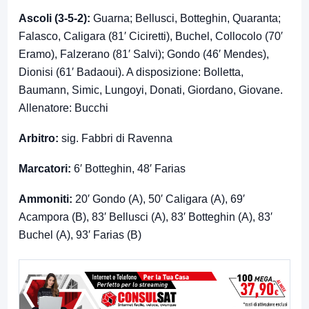
Ascoli (3-5-2):
Guarna; Bellusci, Botteghin, Quaranta;
Falasco, Caligara (81′ Ciciretti), Buchel, Collocolo (70′
Eramo), Falzerano (81′ Salvi); Gondo (46′ Mendes),
Dionisi (61′ Badaoui). A disposizione: Bolletta,
Baumann, Simic, Lungoyi, Donati, Giordano, Giovane.
Allenatore: Bucchi
Arbitro:
sig. Fabbri di Ravenna
Marcatori:
6′ Botteghin, 48′ Farias
Ammoniti:
20′ Gondo (A), 50′ Caligara (A), 69′
Acampora (B), 83′ Bellusci (A), 83′ Botteghin (A), 83′
Buchel (A), 93′ Farias (B)