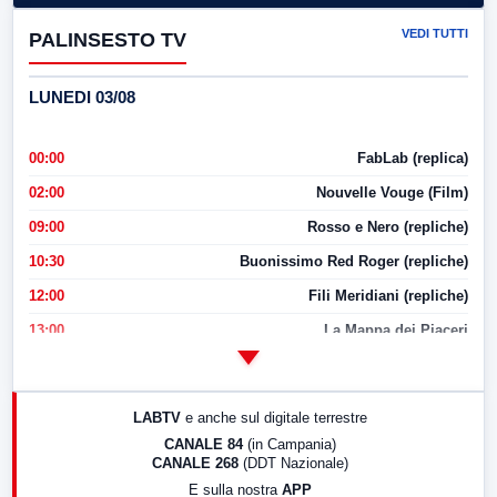
VEDI TUTTI
PALINSESTO TV
LUNEDI 03/08
00:00
FabLab (replica)
02:00
Nouvelle Vouge (Film)
09:00
Rosso e Nero (repliche)
10:30
Buonissimo Red Roger (repliche)
12:00
Fili Meridiani (repliche)
13:00
La Mappa dei Piaceri
14:00
LabNews
17:00
LabNews (replica)
LABTV
e anche sul digitale terrestre
18:30
Di Faccia e di Profilo (repliche)
CANALE 84
(in Campania)
CANALE 268
(DDT Nazionale)
19:30
LabNews (Diretta)
E sulla nostra
APP