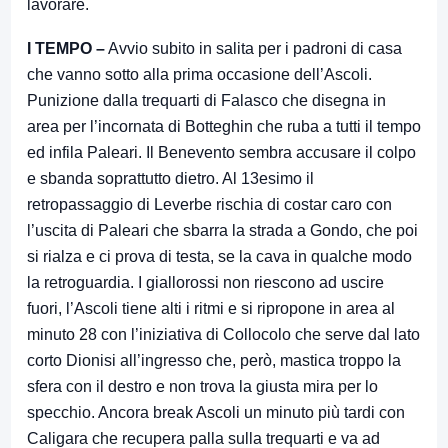
lavorare.
I TEMPO –
Avvio subito in salita per i padroni di casa
che vanno sotto alla prima occasione dell’Ascoli.
Punizione dalla trequarti di Falasco che disegna in
area per l’incornata di Botteghin che ruba a tutti il tempo
ed infila Paleari. Il Benevento sembra accusare il colpo
e sbanda soprattutto dietro. Al 13esimo il
retropassaggio di Leverbe rischia di costar caro con
l’uscita di Paleari che sbarra la strada a Gondo, che poi
si rialza e ci prova di testa, se la cava in qualche modo
la retroguardia. I giallorossi non riescono ad uscire
fuori, l’Ascoli tiene alti i ritmi e si ripropone in area al
minuto 28 con l’iniziativa di Collocolo che serve dal lato
corto Dionisi all’ingresso che, però, mastica troppo la
sfera con il destro e non trova la giusta mira per lo
specchio. Ancora break Ascoli un minuto più tardi con
Caligara che recupera palla sulla trequarti e va ad