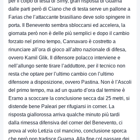
per il colpo di testa di Simy, gran risposta di Guarna
dalle parti però di Ciano che di testa serve un pallone a
Farias che l’attaccante brasiliano deve solo spingere in
porta. Il Benevento sembra sbloccarsi ed accelera, la
giornata però non è delle più semplici e dopo il cambio
forzato nel primo tempo, Cannavaro è costretto a
rinunciare all’ora di gioco all’altro nazionale di difesa,
ovvero Kamil Glik. Il difensore polacco interviene e
nell’allungo sente tirare l’adduttore, per il tecnico non
resta che optare per l’ultimo cambio con l’ultimo
difensore a disposizione, ovvero Pastina. Non è l’Ascoli
del primo tempo, ma ad un quarto d’ora dal termine è
Eramo a scoccare la conclusione secca dai 25 metri, si
distende bene Paleari per rifugiarsi in corner. La
risposta giallorossa arriva qualche minuto più tardi
dalla rimessa difensiva del corner del Benevento, ci
prova al volo Letizia col mancino, conclusione sporca
che però non tradisce Guarna. Alla fine col passare dei