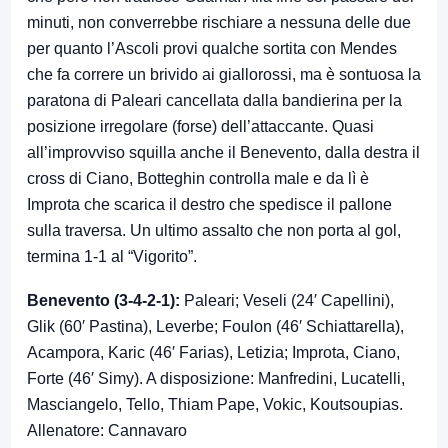
minuti, non converrebbe rischiare a nessuna delle due
per quanto l’Ascoli provi qualche sortita con Mendes
che fa correre un brivido ai giallorossi, ma è sontuosa la
paratona di Paleari cancellata dalla bandierina per la
posizione irregolare (forse) dell’attaccante. Quasi
all’improvviso squilla anche il Benevento, dalla destra il
cross di Ciano, Botteghin controlla male e da lì è
Improta che scarica il destro che spedisce il pallone
sulla traversa. Un ultimo assalto che non porta al gol,
termina 1-1 al “Vigorito”.
Benevento (3-4-2-1):
Paleari; Veseli (24′ Capellini),
Glik (60′ Pastina), Leverbe; Foulon (46′ Schiattarella),
Acampora, Karic (46′ Farias), Letizia; Improta, Ciano,
Forte (46′ Simy). A disposizione: Manfredini, Lucatelli,
Masciangelo, Tello, Thiam Pape, Vokic, Koutsoupias.
Allenatore: Cannavaro