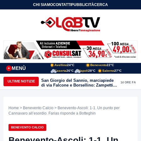
CHI SIAMO
CONTATTI
PUBBLICITÀ
CERCA
Avellino
24°C
Benevento
22°C
MENÙ
+
Caserta
26°C
Napoli
28°C
Salerno
27°C
San Giorgio del Sannio, marciapiede
ULTIME NOTIZIE
14 ORE FA
di via Falcone e Borsellino: Zampetti e
Lombardi replicano alle polemiche
Home
>
Benevento Calcio
> Benevento-Ascoli: 1-1. Un punto per
Cannavaro all’esordio. Farias risponde a Botteghin
BENEVENTO CALCIO
Benevento-Ascoli: 1-1. Un