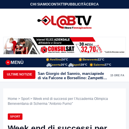
CHI SIAMO
CONTATTI
PUBBLICITÀ
CERCA
Avellino
24°C
Benevento
22°C
MENÙ
+
Caserta
26°C
Napoli
28°C
Salerno
27°C
San Giorgio del Sannio, marciapiede
ULTIME NOTIZIE
15 ORE FA
di via Falcone e Borsellino: Zampetti e
Lombardi replicano alle polemiche
Home
>
Sport
> Week end di successi per l’Accademia Olimpica
Beneventana di Scherma “Antonio Furno”
SPORT
Week end di successi per