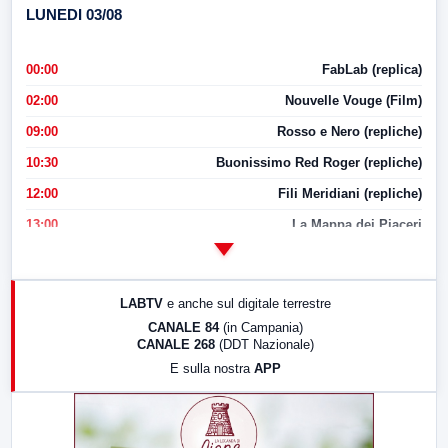
LUNEDI 03/08
00:00
FabLab (replica)
02:00
Nouvelle Vouge (Film)
09:00
Rosso e Nero (repliche)
10:30
Buonissimo Red Roger (repliche)
12:00
Fili Meridiani (repliche)
13:00
La Mappa dei Piaceri
14:00
LabNews
17:00
LabNews (replica)
LABTV
e anche sul digitale terrestre
18:30
Di Faccia e di Profilo (repliche)
CANALE 84
(in Campania)
CANALE 268
(DDT Nazionale)
19:30
LabNews (Diretta)
E sulla nostra
APP
21:00
Free Sport
23:00
LabNews (replica)