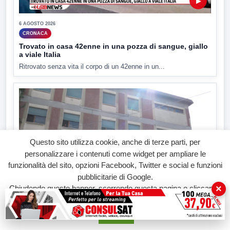
▶
6 AGOSTO 2026
CRONACA
Trovato in casa 42enne in una pozza di sangue, giallo
a viale Italia
Ritrovato senza vita il corpo di un 42enne in un...
Questo sito utilizza cookie, anche di terze parti, per
personalizzare i contenuti come widget per ampliare le
funzionalità del sito, opzioni Facebook, Twitter e social e funzioni
pubblicitarie di Google.
▶
×
Chiudendo questo banner, scorrendo questa pagina o cliccando
su qualunque suo elemento acconsenti all'uso dei cookie.
6 AGOSTO 2026
Accetta
CRONACA
"Sistema Caprio", Procura S.Maria CV chiede rinvio a