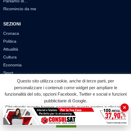
Parliamo di…
Ricomincio da me
SEZIONI
Cronaca
Politica
Attualità
Cultura
Economia
Sport
Eventi
Questo sito utilizza cookie, anche di terze parti, per
personalizzare i contenuti come widget per ampliare le
funzionalità del sito, opzioni Facebook, Twitter e social e funzioni
VIDEO
pubblicitarie di Google.
Video Cronaca
×
Chiudendo questo banner, scorrendo questa pagina o cliccando
Video Politica
su qualunque suo elemento acconsenti all'uso dei cookie.
Video Attualità
Accetta
Video Economia