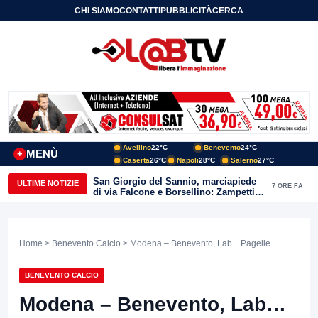
CHI SIAMO
CONTATTI
PUBBLICITÀ
CERCA
Avellino
22°C
Benevento
24°C
MENÙ
+
Caserta
26°C
Napoli
28°C
Salerno
27°C
San Giorgio del Sannio, marciapiede
ULTIME NOTIZIE
7 ORE FA
di via Falcone e Borsellino: Zampetti e
Lombardi replicano alle polemiche
Home
>
Benevento Calcio
> Modena – Benevento, Lab…Pagelle
BENEVENTO CALCIO
Modena – Benevento, Lab…