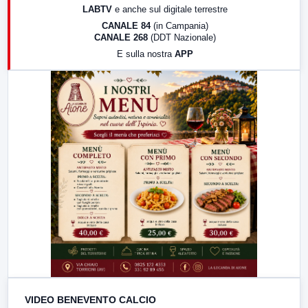
LABTV
e anche sul digitale terrestre
18:30
Di Faccia e di Profilo (repliche)
CANALE 84
(in Campania)
CANALE 268
(DDT Nazionale)
19:30
LabNews (Diretta)
E sulla nostra
APP
21:00
Free Sport
23:00
LabNews (replica)
VIDEO BENEVENTO CALCIO