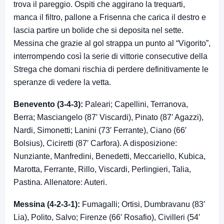
trova il pareggio. Ospiti che aggirano la trequarti,
manca il filtro, pallone a Frisenna che carica il destro e
lascia partire un bolide che si deposita nel sette.
Messina che grazie al gol strappa un punto al “Vigorito”,
interrompendo così la serie di vittorie consecutive della
Strega che domani rischia di perdere definitivamente le
speranze di vedere la vetta.
Benevento (3-4-3):
Paleari; Capellini, Terranova,
Berra; Masciangelo (87′ Viscardi), Pinato (87′ Agazzi),
Nardi, Simonetti; Lanini (73′ Ferrante), Ciano (66′
Bolsius), Ciciretti (87′ Carfora). A disposizione:
Nunziante, Manfredini, Benedetti, Meccariello, Kubica,
Marotta, Ferrante, Rillo, Viscardi, Perlingieri, Talia,
Pastina. Allenatore: Auteri.
Messina (4-2-3-1):
Fumagalli; Ortisi, Dumbravanu (83′
Lia), Polito, Salvo; Firenze (66′ Rosafio), Civilleri (54′