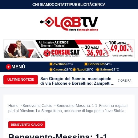
CHI SIAMO
CONTATTI
PUBBLICITÀ
CERCA
Avellino
22°C
Benevento
24°C
MENÙ
+
Caserta
26°C
Napoli
28°C
Salerno
27°C
San Giorgio del Sannio, marciapiede
ULTIME NOTIZIE
7 ORE FA
di via Falcone e Borsellino: Zampetti e
Lombardi replicano alle polemiche
Home
>
Benevento Calcio
> Benevento-Messina: 1-1. Frisenna regala il
pari al 90esimo. La Strega frena, occasione di fuga per la Juve Stabia
BENEVENTO CALCIO
Benevento-Messina: 1-1.