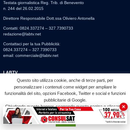
Testata giornalistica Reg. Trib. di Benevento
n. 244 del 26.02.2015
Direttore Responsabile Dott.ssa Oliviero Antonella
Contatti: 0824.337274 – 327.7390733
redazione@labtv.net
Contattaci per la tua Pubblicità:
0824.337274 – 327.7390733
email:
commerciale@labtv.net
LABTV
Questo sito utilizza cookie, anche di terze parti, per
Palinsesto
personalizzare i contenuti come widget per ampliare le
Privacy Policy
funzionalità del sito, opzioni Facebook, Twitter e social e funzioni
Programmi TV
pubblicitarie di Google.
Speciale LabTv
×
Chiudendo questo banner, scorrendo questa pagina o cliccando
su qualunque suo elemento acconsenti all'uso dei cookie.
Doppio Taglio
Free sport
Accetta
L’Orlando Curioso