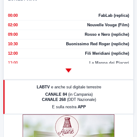
00:00
FabLab (replica)
02:00
Nouvelle Vouge (Film)
09:00
Rosso e Nero (repliche)
10:30
Buonissimo Red Roger (repliche)
12:00
Fili Meridiani (repliche)
13:00
La Mappa dei Piaceri
14:00
LabNews
17:00
LabNews (replica)
LABTV
e anche sul digitale terrestre
18:30
Di Faccia e di Profilo (repliche)
CANALE 84
(in Campania)
CANALE 268
(DDT Nazionale)
19:30
LabNews (Diretta)
E sulla nostra
APP
21:00
Free Sport
23:00
LabNews (replica)