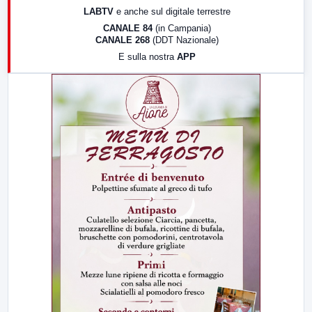
LABTV
e anche sul digitale terrestre
18:30
Di Faccia e di Profilo (repliche)
CANALE 84
(in Campania)
CANALE 268
(DDT Nazionale)
19:30
LabNews (Diretta)
E sulla nostra
APP
21:00
Free Sport
23:00
LabNews (replica)