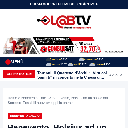
CHI SIAMO
CONTATTI
PUBBLICITÀ
CERCA
Avellino
32°C
Benevento
34°C
MENÙ
+
Caserta
32°C
Napoli
31°C
Salerno
33°C
Torrioni, il Quartetto d’Archi “I Virtuosi
ULTIME NOTIZIE
1 ORA FA
Sanniti” in concerto nella Chiesa di
San Michele Arcangelo
Home
>
Benevento Calcio
> Benevento, Bolsius ad un passo dal
Sorrento. Possibili nuovi sviluppi in entrata
BENEVENTO CALCIO
Benevento, Bolsius ad un