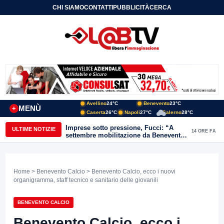
CHI SIAMO
CONTATTI
PUBBLICITÀ
CERCA
Avellino
24°C
Benevento
23°C
MENÙ
+
Caserta
26°C
Napoli
27°C
Salerno
28°C
Imprese sotto pressione, Fucci: “A
ULTIME NOTIZIE
14 ORE FA
settembre mobilitazione da Benevento
e Avellino”
Home
>
Benevento Calcio
> Benevento Calcio, ecco i nuovi
organigramma, staff tecnico e sanitario delle giovanili
BENEVENTO CALCIO
Benevento Calcio, ecco i