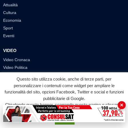
Attualità
Cultura
Economia
Sport
Eventi
VIDEO
Video Cronaca
Video Politica
Video Attualità
Questo sito utilizza cookie, anche di terze parti, per
Video Economia
personalizzare i contenuti come widget per ampliare le
Video Cultura
funzionalità del sito, opzioni Facebook, Twitter e social e funzioni
pubblicitarie di Google.
Video Sport
×
Chiudendo questo banner, scorrendo questa pagina o cliccando
Video Tecnologie
su qualunque suo elemento acconsenti all'uso dei cookie.
Video Curiosità
Accetta
Video