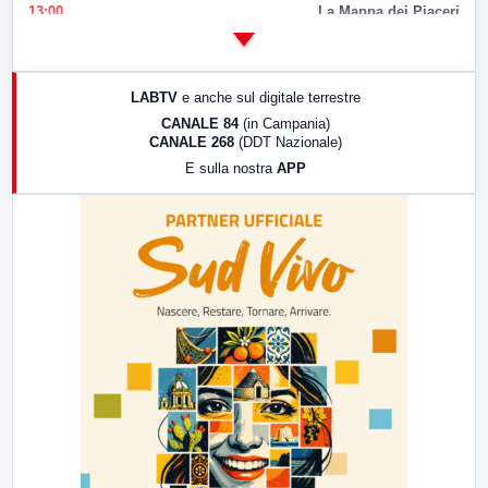
13:00
La Mappa dei Piaceri
14:00
LabNews
17:00
LabNews (replica)
LABTV
e anche sul digitale terrestre
18:30
Di Faccia e di Profilo (repliche)
CANALE 84
(in Campania)
CANALE 268
(DDT Nazionale)
19:30
LabNews (Diretta)
E sulla nostra
APP
21:00
Free Sport
23:00
LabNews (replica)