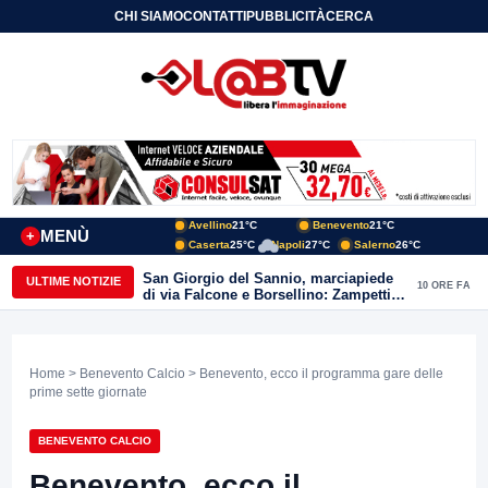
CHI SIAMO
CONTATTI
PUBBLICITÀ
CERCA
Avellino
21°C
Benevento
21°C
MENÙ
+
Caserta
25°C
Napoli
27°C
Salerno
26°C
San Giorgio del Sannio, marciapiede
ULTIME NOTIZIE
10 ORE FA
di via Falcone e Borsellino: Zampetti e
Lombardi replicano alle polemiche
Home
>
Benevento Calcio
> Benevento, ecco il programma gare delle
prime sette giornate
BENEVENTO CALCIO
Benevento, ecco il