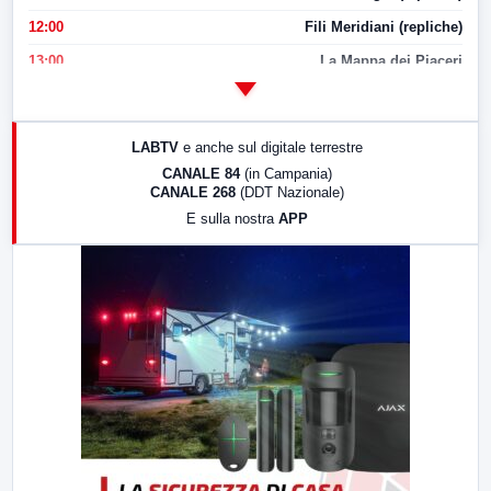
12:00
Fili Meridiani (repliche)
13:00
La Mappa dei Piaceri
14:00
LabNews
17:00
LabNews (replica)
LABTV
e anche sul digitale terrestre
18:30
Di Faccia e di Profilo (repliche)
CANALE 84
(in Campania)
CANALE 268
(DDT Nazionale)
19:30
LabNews (Diretta)
E sulla nostra
APP
21:00
Free Sport
23:00
LabNews (replica)