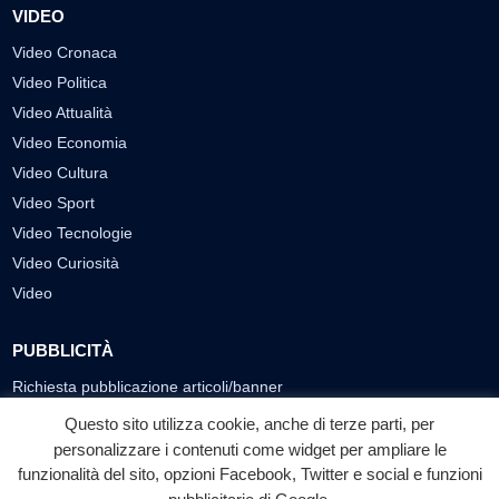
VIDEO
Video Cronaca
Video Politica
Video Attualità
Video Economia
Video Cultura
Video Sport
Video Tecnologie
Video Curiosità
Video
PUBBLICITÀ
Richiesta pubblicazione articoli/banner
Questo sito utilizza cookie, anche di terze parti, per
SEGUICI SUI SOCIAL
personalizzare i contenuti come widget per ampliare le
funzionalità del sito, opzioni Facebook, Twitter e social e funzioni
f
◎
▶