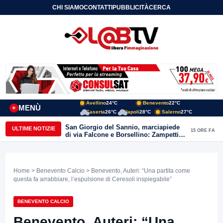
CHI SIAMO
CONTATTI
PUBBLICITÀ
CERCA
Avellino
24°C
Benevento
22°C
MENÙ
+
Caserta
26°C
Napoli
28°C
Salerno
27°C
San Giorgio del Sannio, marciapiede
ULTIME NOTIZIE
15 ORE FA
di via Falcone e Borsellino: Zampetti e
Lombardi replicano alle polemiche
Home
>
Benevento Calcio
> Benevento, Auteri: “Una partita come
questa fa arrabbiare, l’espulsione di Ceresoli inspiegabile”
BENEVENTO CALCIO
Benevento, Auteri: “Una