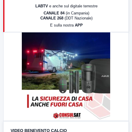
17:00
LabNews (replica)
LABTV
e anche sul digitale terrestre
18:30
Di Faccia e di Profilo (repliche)
CANALE 84
(in Campania)
CANALE 268
(DDT Nazionale)
19:30
LabNews (Diretta)
E sulla nostra
APP
21:00
Free Sport
23:00
LabNews (replica)
VIDEO BENEVENTO CALCIO