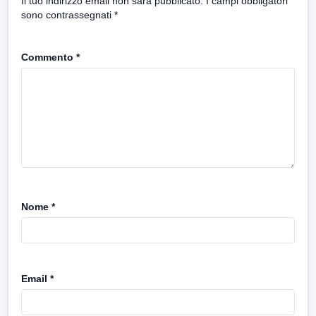
Il tuo indirizzo email non sarà pubblicato.
I campi obbligatori
sono contrassegnati
*
Commento
*
Nome
*
Email
*