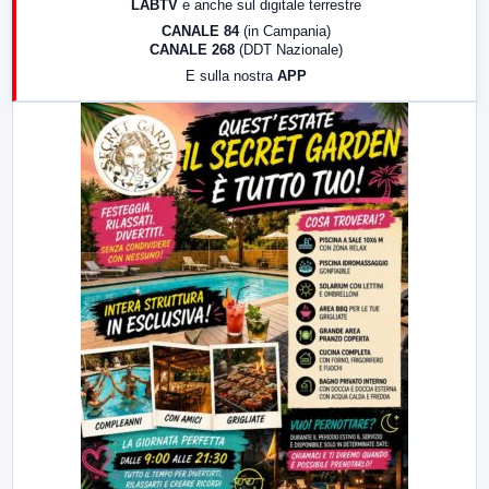
LABTV
e anche sul digitale terrestre
18:30
Di Faccia e di Profilo (repliche)
CANALE 84
(in Campania)
CANALE 268
(DDT Nazionale)
19:30
LabNews (Diretta)
E sulla nostra
APP
21:00
Free Sport
23:00
LabNews (replica)