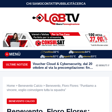
CHI SIAMO
CONTATTI
PUBBLICITÀ
CERCA
Avellino
32°C
Benevento
34°C
MENÙ
+
Caserta
32°C
Napoli
31°C
Salerno
33°C
Voucher Cloud & Cybersecurity, dal 20
ULTIME NOTIZIE
43 MINUTI FA
ottobre al via la precompilazione: fino
a 20mila euro a fondo perduto per
imprese e professionisti
Home
>
Benevento Calcio
> Benevento, Floro Flores: “Puntiamo a
vincere, voglio coinvolgere tutta la squadra”
BENEVENTO CALCIO
Benevento, Floro Flores: