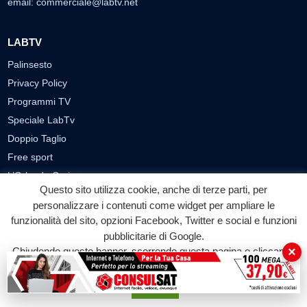
email:
commerciale@labtv.net
LABTV
Palinsesto
Privacy Policy
Programmi TV
Speciale LabTv
Doppio Taglio
Free sport
L’Orlando Curioso
Questo sito utilizza cookie, anche di terze parti, per
La Bottega di Filosofia
personalizzare i contenuti come widget per ampliare le
Labnews
funzionalità del sito, opzioni Facebook, Twitter e social e funzioni
Le Voci del Parco
pubblicitarie di Google.
Parliamo di…
×
Chiudendo questo banner, scorrendo questa pagina o cliccando
su qualunque suo elemento acconsenti all'uso dei cookie.
Ricomincio da me
Accetta
SEZIONI