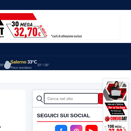
Salerno
33°C
 26°
33° / 26°
Poco nuvoloso
CERCA
Cerca
SEGUICI SUI SOCIAL
r
f
◎
▶