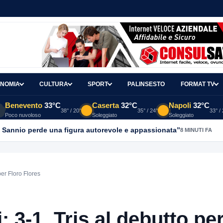
NOMIA
CULTURA
SPORT
PALINSESTO
FORMAT TV
Benevento
33°C
Caserta
32°C
Napoli
32°C
38° / 20°
35° / 24°
33° /
Poco nuvoloso
Soleggiato
Soleggiato
l Sannio perde una figura autorevole e appassionata”
8 MINUTI FA
er Floro Flores
3-1. Tris al debutto pe