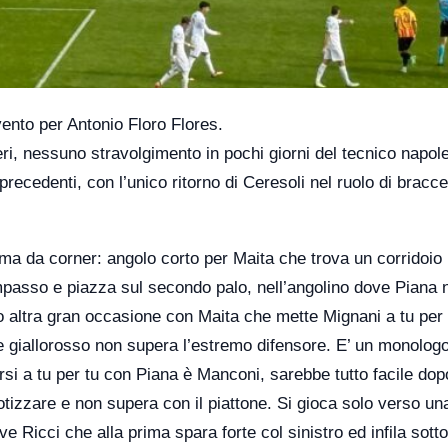
vento per Antonio Floro Flores.
teri, nessuno stravolgimento in pochi giorni del tecnico napol
recedenti, con l’unico ritorno di Ceresoli nel ruolo di bracce
a da corner: angolo corto per Maita che trova un corridoio 
mpasso e piazza sul secondo palo, nell’angolino dove Piana 
o altra gran occasione con Maita che mette Mignani a tu per 
te giallorosso non supera l’estremo difensore. E’ un monolog
rsi a tu per tu con Piana è Manconi, sarebbe tutto facile dopo
tizzare e non supera con il piattone. Si gioca solo verso un
e Ricci che alla prima spara forte col sinistro ed infila sotto