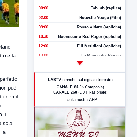
00:00
FabLab (replica)
02:00
Nouvelle Vouge (Film)
09:00
Rosso e Nero (repliche)
10:30
Buonissimo Red Roger (repliche)
12:00
Fili Meridiani (repliche)
etano
tto e la
13:00
La Mappa dei Piaceri
14:00
LabNews
17:00
LabNews (replica)
perfetto
LABTV
e anche sul digitale terrestre
18:30
Di Faccia e di Profilo (repliche)
CANALE 84
(in Campania)
non può
CANALE 268
(DDT Nazionale)
19:30
LabNews (Diretta)
tu con il
E sulla nostra
APP
21:00
Free Sport
o
23:00
LabNews (replica)
 il
a sola
 la