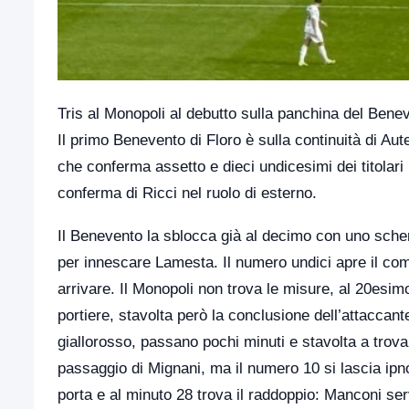
Tris al Monopoli al debutto sulla panchina del Bene
Il primo Benevento di Floro è sulla continuità di Au
che conferma assetto e dieci undicesimi dei titolari p
conferma di Ricci nel ruolo di esterno.
Il Benevento la sblocca già al decimo con uno schem
per innescare Lamesta. Il numero undici apre il co
arrivare. Il Monopoli non trova le misure, al 20esim
portiere, stavolta però la conclusione dell’attaccan
giallorosso, passano pochi minuti e stavolta a trova
passaggio di Mignani, ma il numero 10 si lascia ipno
porta e al minuto 28 trova il raddoppio: Manconi serv