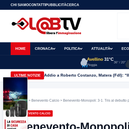
CHI SIAMO
CONTATTI
PUBBLICITÀ
CERCA
HOME
CRONACA
POLITICA
ATTUALITÀ
ECO
Avellino
31°C
36° / 20°
Pioggia
Addio a Roberto Costanzo, Matera (FdI): “I
ULTIME NOTIZIE
Home
>
Benevento Calcio
> Benevento-Monopoli: 3-1. Tris al debutto p
BENEVENTO CALCIO
Benevento-Monopoli: 