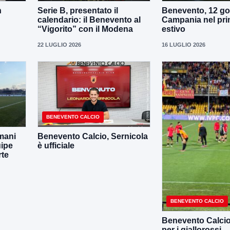
n
Serie B, presentato il
Benevento, 12 gol
calendario: il Benevento al
Campania nel pri
“Vigorito” con il Modena
estivo
22 LUGLIO 2026
16 LUGLIO 2026
BENEVENTO CALCIO
mani
Benevento Calcio, Sernicola
uipe
è ufficiale
rte
BENEVENTO CALCIO
Benevento Calcio, 
per i giallorossi