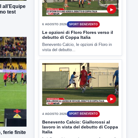
 all’Equipe
▶
mo test
6 AGOSTO 2026
SPORT BENEVENTO
Le opzioni di Floro Flores verso il
debutto di Coppa Italia
Benevento Calcio, le opzioni di Floro in
vista del debutto...
▶
4 AGOSTO 2026
SPORT BENEVENTO
Benevento Calcio: Giallorossi al
lavoro in vista del debutto di Coppa
Italia
ferie finite