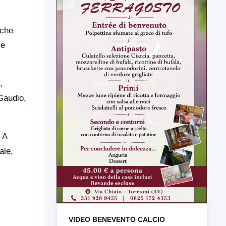
 che
re
,
Gaudio,
. A
ale,
VIDEO BENEVENTO CALCIO