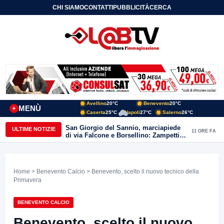
CHI SIAMO
CONTATTI
PUBBLICITÀ
CERCA
Avellino
20°C
Benevento
20°C
MENÙ
+
Caserta
25°C
Napoli
27°C
Salerno
26°C
San Giorgio del Sannio, marciapiede
ULTIME NOTIZIE
11 ORE FA
di via Falcone e Borsellino: Zampetti e
Lombardi replicano alle polemiche
Home
>
Benevento Calcio
> Benevento, scelto il nuovo tecnico della
Primavera
BENEVENTO CALCIO
Benevento, scelto il nuovo