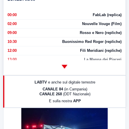
00:00
FabLab (replica)
02:00
Nouvelle Vouge (Film)
09:00
Rosso e Nero (repliche)
10:30
Buonissimo Red Roger (repliche)
12:00
Fili Meridiani (repliche)
13:00
La Mappa dei Piaceri
14:00
LabNews
17:00
LabNews (replica)
LABTV
e anche sul digitale terrestre
18:30
Di Faccia e di Profilo (repliche)
CANALE 84
(in Campania)
CANALE 268
(DDT Nazionale)
19:30
LabNews (Diretta)
E sulla nostra
APP
21:00
Free Sport
23:00
LabNews (replica)