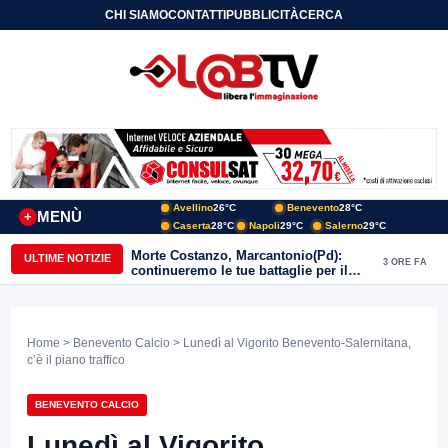
CHI SIAMO
CONTATTI
PUBBLICITÀ
CERCA
Avellino
26°C
Benevento
28°C
MENÙ
+
Caserta
28°C
Napoli
29°C
Salerno
29°C
Morte Costanzo, Marcantonio(Pd):
ULTIME NOTIZIE
3 ORE FA
continueremo le tue battaglie per il
Sannio
Home
>
Benevento Calcio
> Lunedì al Vigorito Benevento-Salernitana,
c’è il piano traffico
BENEVENTO CALCIO
Lunedì al Vigorito