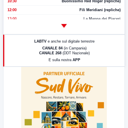
10:30
Buonissimo Red Roger (repliche)
12:00
Fili Meridiani (repliche)
13:00
La Mappa dei Piaceri
14:00
LabNews
17:00
LabNews (replica)
LABTV
e anche sul digitale terrestre
18:30
Di Faccia e di Profilo (repliche)
CANALE 84
(in Campania)
CANALE 268
(DDT Nazionale)
19:30
LabNews (Diretta)
E sulla nostra
APP
21:00
Free Sport
23:00
LabNews (replica)