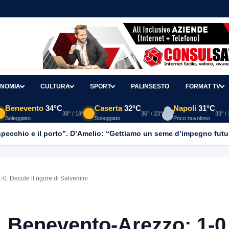
NOMIA
CULTURA
SPORT
PALINSESTO
FORMAT TV
Benevento
34°C
Caserta
32°C
Napoli
31°C
38° / 18°
36° / 23°
33° /
Soleggiato
Soleggiato
Poco nuvoloso
o specchio e il porto”. D’Amelio: “Gettiamo un seme d’impegno futur
. Decide il rigore di Salvemini
 Benevento-Arezzo: 1-0