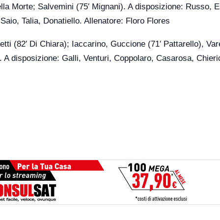
lla Morte; Salvemini (75′ Mignani). A disposizione: Russo, E
aio, Talia, Donatiello. Allenatore: Floro Flores
tti (82′ Di Chiara); Iaccarino, Guccione (71′ Pattarello), Var
i. A disposizione: Galli, Venturi, Coppolaro, Casarosa, Chieri