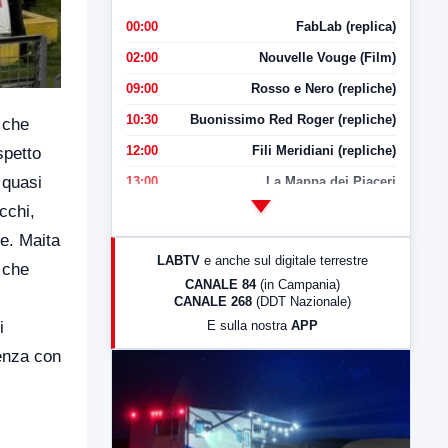
00:00
FabLab (replica)
02:00
Nouvelle Vouge (Film)
09:00
Rosso e Nero (repliche)
10:30
Buonissimo Red Roger (repliche)
 che
12:00
Fili Meridiani (repliche)
spetto
 quasi
13:00
La Mappa dei Piaceri
cchi,
14:00
LabNews
re. Maita
17:00
LabNews (replica)
LABTV
e anche sul digitale terrestre
i che
18:30
Di Faccia e di Profilo (repliche)
CANALE 84
(in Campania)
CANALE 268
(DDT Nazionale)
19:30
LabNews (Diretta)
E sulla nostra
APP
i
21:00
Free Sport
cenza con
23:00
LabNews (replica)