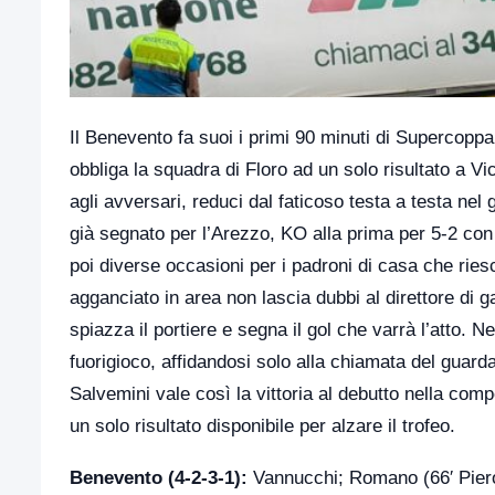
Il Benevento fa suoi i primi 90 minuti di Supercopp
obbliga la squadra di Floro ad un solo risultato a Vic
agli avversari, reduci dal faticoso testa a testa nel
già segnato per l’Arezzo, KO alla prima per 5-2 con
poi diverse occasioni per i padroni di casa che ries
agganciato in area non lascia dubbi al direttore di g
spiazza il portiere e segna il gol che varrà l’atto. 
fuorigioco, affidandosi solo alla chiamata del guard
Salvemini vale così la vittoria al debutto nella co
un solo risultato disponibile per alzare il trofeo.
Benevento (4-2-3-1):
Vannucchi; Romano (66′ Pierozz