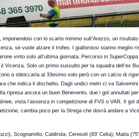
a, imponendosi con lo scarto minimo sull’Arezzo, un risultato
enza, se vuole alzare il trofeo. I giallorossi stanno meglio ri
 girone vinto solo all’ultima giornata. Percorso in SuperCoppa
 il Vicenza. Solo un primo sussulto per la squadra dell’ex Bu
cono a sbloccarla al 33esimo solo però con un calcio di rigo
ara che indica il dischetto. Dagli undici metri ci va Salvemin
Nella ripresa ancora un buon Benevento, due i gol annullati per
alinee, vista l’assenza in competizione di FVS o VAR. Il gol d
mpetizione, cambia poco per la Strega che dovrà andare a Vi
i), Scognamillo, Caldirola, Ceresoli (83′ Celia); Maita (75′