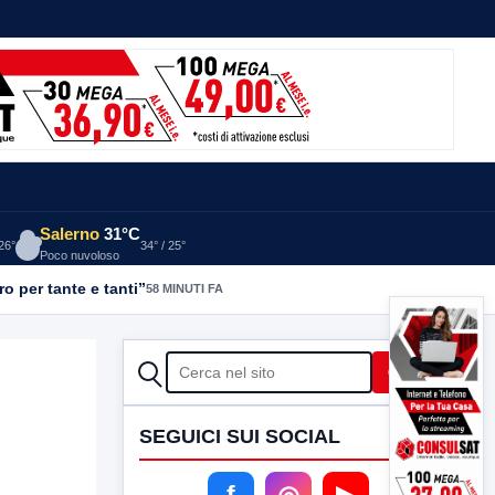
Salerno
31°C
 26°
34° / 25°
Poco nuvoloso
o per tante e tanti”
58 MINUTI FA
CERCA
Cerca
SEGUICI SUI SOCIAL
.
f
◎
▶