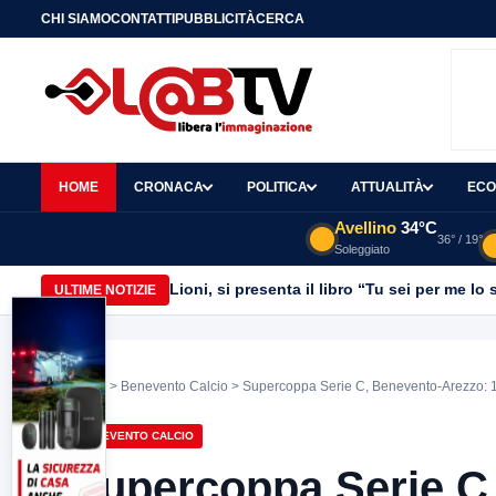
CHI SIAMO
CONTATTI
PUBBLICITÀ
CERCA
HOME
CRONACA
POLITICA
ATTUALITÀ
ECO
Avellino
34°C
36° / 19°
Soleggiato
Lioni, si presenta il libro “Tu sei per me l
ULTIME NOTIZIE
Home
>
Benevento Calcio
> Supercoppa Serie C, Benevento-Arezzo: 1-0
BENEVENTO CALCIO
Supercoppa Serie C,