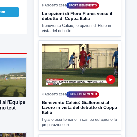
6 AGOSTO 2026
SPORT BENEVENTO
ram
Le opzioni di Floro Flores verso il
debutto di Coppa Italia
Benevento Calcio, le opzioni di Floro in
vista del debutto...
▶
4 AGOSTO 2026
SPORT BENEVENTO
 all’Equipe
Benevento Calcio: Giallorossi al
lavoro in vista del debutto di Coppa
mo test
Italia
I giallorossi tornano in campo ed aprono la
preparazione in...