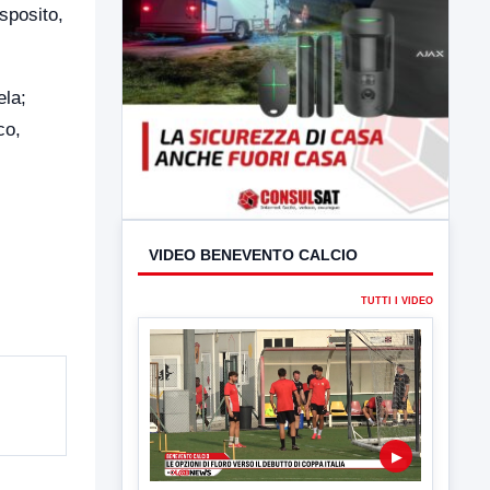
sposito,
ela;
co,
VIDEO BENEVENTO CALCIO
TUTTI I VIDEO
▶