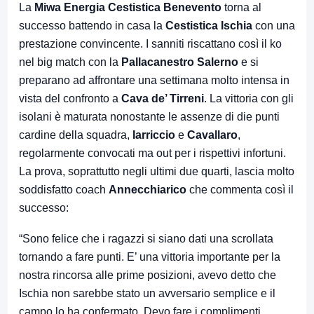
La
Miwa Energia Cestistica Benevento
torna al
successo battendo in casa la
Cestistica Ischia
con una
prestazione convincente. I sanniti riscattano così il ko
nel big match con la
Pallacanestro Salerno
e si
preparano ad affrontare una settimana molto intensa in
vista del confronto a
Cava de’ Tirreni
. La vittoria con gli
isolani è maturata nonostante le assenze di die punti
cardine della squadra,
Iarriccio
e
Cavallaro
,
regolarmente convocati ma out per i rispettivi infortuni.
La prova, soprattutto negli ultimi due quarti, lascia molto
soddisfatto coach
Annecchiarico
che commenta così il
successo:
“Sono felice che i ragazzi si siano dati una scrollata
tornando a fare punti. E’ una vittoria importante per la
nostra rincorsa alle prime posizioni, avevo detto che
Ischia non sarebbe stato un avversario semplice e il
campo lo ha confermato. Devo fare i complimenti