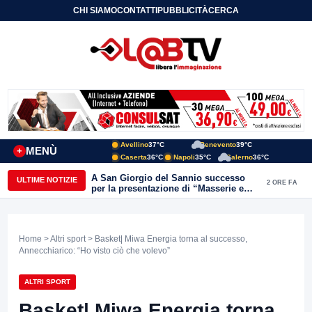
CHI SIAMO
CONTATTI
PUBBLICITÀ
CERCA
Avellino
37°C
Benevento
39°C
MENÙ
+
Caserta
36°C
Napoli
35°C
Salerno
36°C
A San Giorgio del Sannio successo
ULTIME NOTIZIE
2 ORE FA
per la presentazione di “Masserie e
vita contadina” di Carmine Nardone
Home
>
Altri sport
> Basket| Miwa Energia torna al successo,
Annecchiarico: “Ho visto ciò che volevo”
ALTRI SPORT
Basket| Miwa Energia torna