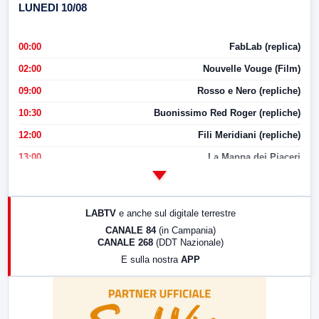
LUNEDI 10/08
00:00
FabLab (replica)
02:00
Nouvelle Vouge (Film)
09:00
Rosso e Nero (repliche)
10:30
Buonissimo Red Roger (repliche)
12:00
Fili Meridiani (repliche)
13:00
La Mappa dei Piaceri
14:00
LabNews
17:00
LabNews (replica)
LABTV
e anche sul digitale terrestre
18:30
Di Faccia e di Profilo (repliche)
CANALE 84
(in Campania)
CANALE 268
(DDT Nazionale)
19:30
LabNews (Diretta)
E sulla nostra
APP
21:00
Free Sport
23:00
LabNews (replica)