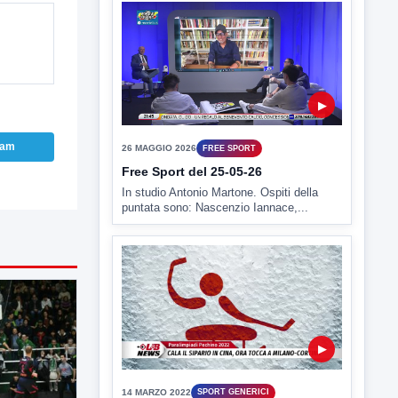
26 MAGGIO 2026
FREE SPORT
Free Sport del 25-05-26
In studio Antonio Martone. Ospiti della
puntata sono: Nascenzio Iannace,...
ram
▶
14 MARZO 2022
SPORT GENERICI
Paralimpiadi Pechino 2022, cala il
sipario
Paralimpiadi Pechino 2022, cala il sipario