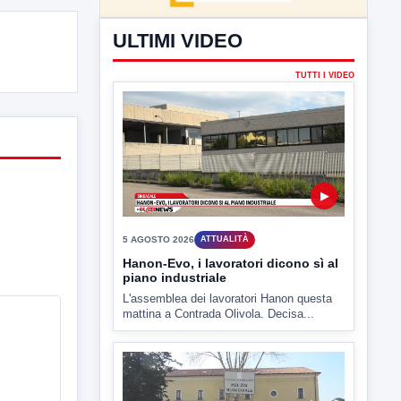
5 AGOSTO 2026
ATTUALITÀ
Hanon-Evo, i lavoratori dicono sì al
piano industriale
L'assemblea dei lavoratori Hanon questa
mattina a Contrada Olivola. Decisa...
▶
5 AGOSTO 2026
ATTUALITÀ
Miasmi, si infiamma il dibattito
politico
lL caso dei miasmi a Ponte Valentino
approda anche nel...