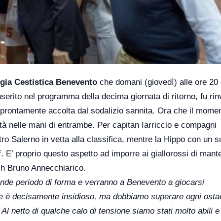
ia Cestistica Benevento
che domani (giovedì) alle ore 20 
serito nel programma della decima giornata di ritorno, fu rin
te prontamente accolta dal sodalizio sannita. Ora che il momen
ità nelle mani di entrambe. Per capitan Iarriccio e compagni
tro Salerno in vetta alla classifica, mentre la Hippo con un 
f. E’ proprio questo aspetto ad imporre ai giallorossi di mant
ch Bruno Annecchiarico.
nde periodo di forma e verranno a Benevento a giocarsi
nate è decisamente insidioso, ma dobbiamo superare ogni osta
l netto di qualche calo di tensione siamo stati molto abili e