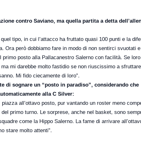
azione contro Saviano, ma quella partita a detta dell’alle
uel tipo, in cui l’attacco ha fruttato quasi 100 punti e la dif
ica. Ora però dobbiamo fare in modo di non sentirci svuotati e
primo posto alla Pallacanestro Salerno con facilità. Se loro
 ma mi darebbe molto fastidio se non riuscissimo a sfruttare
o sanno. Mi fido ciecamente di loro”.
te di sognare un “posto in paradiso”, considerando che
 automaticamente alla C Silver:
 piazza all’ottavo posto, pur vantando un roster meno compe
are del primo turno. Le sorprese, anche nel basket, sono semp
i squadre come la Hippo Salerno. La fame di arrivare all’ottav
o stare molto attenti”.