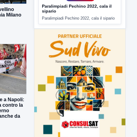
vellino
ia Milano
ULTIMI VIDEO
TUTTI I VIDEO
e a Napoli:
a contro la
erno
 anche da
▶