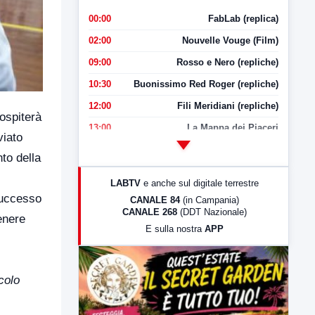
00:00
FabLab (replica)
02:00
Nouvelle Vouge (Film)
09:00
Rosso e Nero (repliche)
10:30
Buonissimo Red Roger (repliche)
12:00
Fili Meridiani (repliche)
ospiterà
13:00
La Mappa dei Piaceri
viato
14:00
LabNews
to della
17:00
LabNews (replica)
LABTV
e anche sul digitale terrestre
18:30
Di Faccia e di Profilo (repliche)
successo
CANALE 84
(in Campania)
CANALE 268
(DDT Nazionale)
19:30
LabNews (Diretta)
enere
E sulla nostra
APP
21:00
Free Sport
23:00
LabNews (replica)
colo