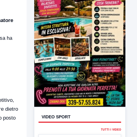
natore
esa ha
VIDEO SPORT
TUTTI I VIDEO
titivo,
re dietro
o posto
▶