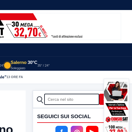
Salerno
30°C
 24°
35° / 24°
Soleggiato
ale”
13 ORE FA
CERCA
Cerca
SEGUICI SUI SOCIAL
rno
f
◎
▶