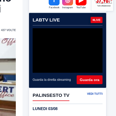
i
Facebook
Instagram
YouTube
LABTV LIVE
LIVE
 437 VOLTE
Guarda ora
Guarda la diretta streaming
VEDI TUTTI
PALINSESTO TV
LUNEDI 03/08