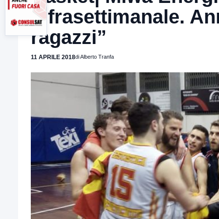
infrasettimanale. An
ragazzi”
11 APRILE 2018
di Alberto Tranfa