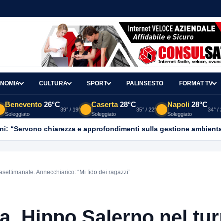
NOMIA
CULTURA
SPORT
PALINSESTO
FORMAT TV
Benevento
26°C
Caserta
28°C
Napoli
28°C
39° / 19°
35° / 22°
34° /
Soleggiato
Soleggiato
Soleggiato
ni: “Servono chiarezza e approfondimenti sulla gestione ambient
settimanale. Annecchiarico: “Mi fido dei ragazzi”
a, Hippo Salerno nel tu