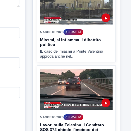
▶
5 AGOSTO 2026
ATTUALITÀ
Lavori sulla Telesina il Comitato
SOS 372 chiede l'impiego dei
movieri
Code e disagi sulla Telesina a causa dei
lavori in...
▶