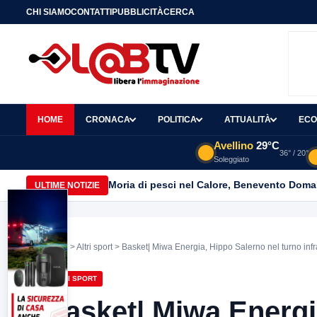
CHI SIAMO
CONTATTI
PUBBLICITÀ
CERCA
HOME
CRONACA
POLITICA
ATTUALITÀ
ECO
Avellino
29°C
36° / 20°
Soleggiato
Moria di pesci nel Calore, Benevento Doma
ULTIME NOTIZIE
Home
>
Altri sport
> Basket| Miwa Energia, Hippo Salerno nel turno infra
ALTRI SPORT
Basket| Miwa Energi