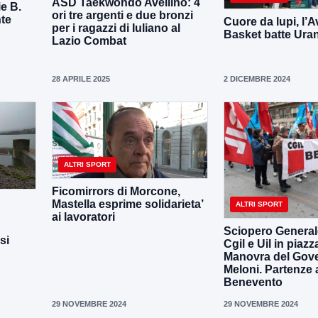
ASD Taekwondo Avellino: 4
ie B.
ori tre argenti e due bronzi
nte
Cuore da lupi, l’A
per i ragazzi di Iuliano al
Basket batte Uran
Lazio Combat
28 APRILE 2025
2 DICEMBRE 2024
ALTRI SPORT
Ficomirrors di Morcone,
Mastella esprime solidarieta’
ALTRI SPORT
ai lavoratori
Sciopero General
si
Cgil e Uil in piazz
Manovra del Gov
Meloni. Partenze
Benevento
29 NOVEMBRE 2024
29 NOVEMBRE 2024