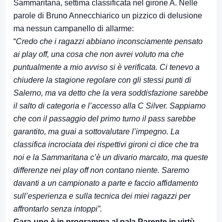
Sammaritana, settima classificata nel girone A. Nelle
parole di Bruno Annecchiarico un pizzico di delusione
ma nessun campanello di allarme:
“
Credo che i ragazzi abbiano inconsciamente pensato
ai play off, una cosa che non avrei voluto ma che
puntualmente a mio avviso si è verificata. Ci tenevo a
chiudere la stagione regolare con gli stessi punti di
Salerno, ma va detto che la vera soddisfazione sarebbe
il salto di categoria e l’accesso alla C Silver. Sappiamo
che con il passaggio del primo turno il pass sarebbe
garantito, ma guai a sottovalutare l’impegno. La
classifica incrociata dei rispettivi gironi ci dice che tra
noi e la Sammaritana c’è un divario marcato, ma queste
differenze nei play off non contano niente. Saremo
davanti a un campionato a parte e faccio affidamento
sull’esperienza e sulla tecnica dei miei ragazzi per
affrontarlo senza intoppi”.
Gara-uno è in programma al pala Parente in virtù