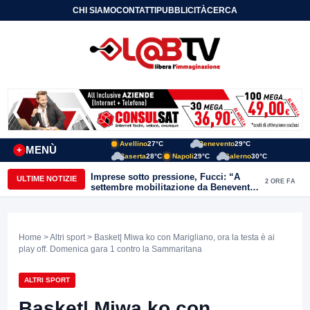
CHI SIAMO
CONTATTI
PUBBLICITÀ
CERCA
Avellino
27°C
Benevento
29°C
MENÙ
+
Caserta
28°C
Napoli
29°C
Salerno
30°C
Imprese sotto pressione, Fucci: “A
ULTIME NOTIZIE
2 ORE FA
settembre mobilitazione da Benevento
e Avellino”
Home
>
Altri sport
> Basket| Miwa ko con Marigliano, ora la testa è ai
play off. Domenica gara 1 contro la Sammaritana
ALTRI SPORT
Basket| Miwa ko con