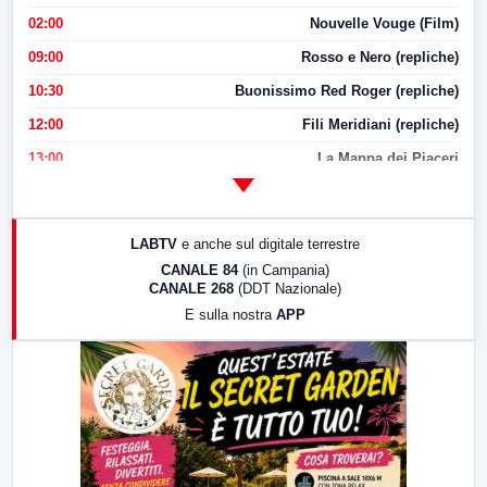
02:00
Nouvelle Vouge (Film)
09:00
Rosso e Nero (repliche)
10:30
Buonissimo Red Roger (repliche)
12:00
Fili Meridiani (repliche)
13:00
La Mappa dei Piaceri
14:00
LabNews
17:00
LabNews (replica)
LABTV
e anche sul digitale terrestre
18:30
Di Faccia e di Profilo (repliche)
CANALE 84
(in Campania)
CANALE 268
(DDT Nazionale)
19:30
LabNews (Diretta)
E sulla nostra
APP
21:00
Free Sport
23:00
LabNews (replica)