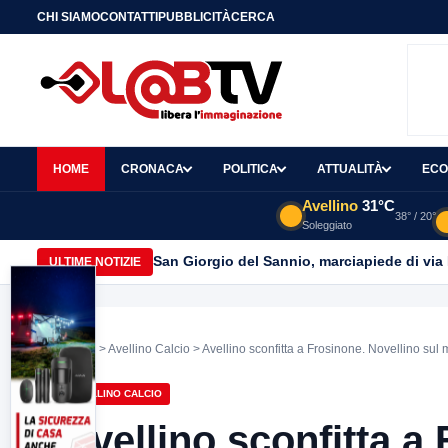
CHI SIAMO
CONTATTI
PUBBLICITÀ
CERCA
HOME
CRONACA
POLITICA
ATTUALITÀ
ECO
Avellino
31°C
38° / 20°
Soleggiato
San Giorgio del Sannio, marciapiede di via
ULTIME NOTIZIE
Home
>
Avellino Calcio
> Avellino sconfitta a Frosinone. Novellino sul 
AVELLINO CALCIO
Avellino sconfitta a