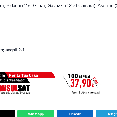
o), Bidaoui (1′ st Gliha); Gavazzi (12′ st Camarà); Asencio (
o; angoli 2-1.
WhatsApp
LinkedIn
Teleg