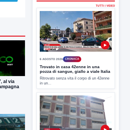
in un...
▶
6 AGOSTO 2026
CRONACA
"Sistema Caprio", Procura S.Maria
CV chiede rinvio a giudizio per 54
 al via
La Procura della Repubblica di Santa
 campagna
Capua Vetere chiude le...