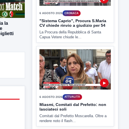
▶
6 AGOSTO 2026
ATTUALITÀ
ia la
Miasmi, Comitati dal Prefetto: non
le
lasciateci soli
glietti
Comitati dal Prefetto Moscarella. Oltre a
rendere noto il flash...
▶
6 AGOSTO 2026
ATTUALITÀ
Tirata del Carro ancora in forse,
D'Ambrosio: continuiamo a lavorare
L'assessore comunale alla Cultura di
Mirabella Eclano, Raffaella Rita