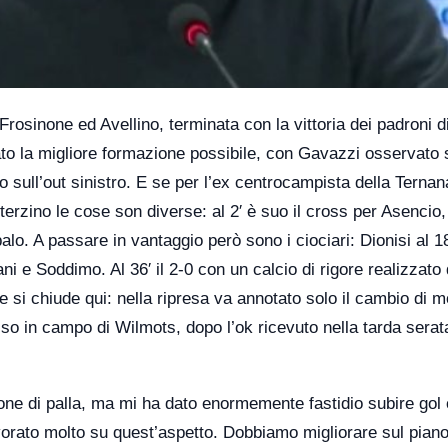
rosinone ed Avellino, terminata con la vittoria dei padroni d
rato la migliore formazione possibile, con Gavazzi osservato 
to sull’out sinistro. E se per l’ex centrocampista della Ternan
l terzino le cose son diverse: al 2′ è suo il cross per Asencio,
lo. A passare in vantaggio però sono i ciociari: Dionisi al 18′
i e Soddimo. Al 36′ il 2-0 con un calcio di rigore realizzato
he si chiude qui: nella ripresa va annotato solo il cambio di 
sso in campo di Wilmots, dopo l’ok ricevuto nella tarda serata
ione di palla, ma mi ha dato enormemente fastidio subire gol 
orato molto su quest’aspetto. Dobbiamo migliorare sul piano