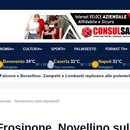
NOMIA
CULTURA
SPORT
PALINSESTO
FORMAT TV
Benevento
34°C
Caserta
31°C
Napoli
31°C
39° / 19°
36° / 22°
35° /
Soleggiato
Poco nuvoloso
Soleggiato
 Falcone e Borsellino: Zampetti e Lombardi replicano alle polemic
mercato : “Arriveranno nomi importanti”
 Frosinone. Novellino sul