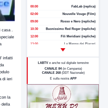
00:00
FabLab (replica)
02:00
Nouvelle Vouge (Film)
09:00
Rosso e Nero (repliche)
10:30
Buonissimo Red Roger (repliche)
i casa .
12:00
Fili Meridiani (repliche)
speciale
a
13:00
La Mappa dei Piaceri
14:00
LabNews
 infatti
17:00
LabNews (replica)
LABTV
e anche sul digitale terrestre
 da
18:30
Di Faccia e di Profilo (repliche)
CANALE 84
(in Campania)
modulo
CANALE 268
(DDT Nazionale)
19:30
LabNews (Diretta)
E sulla nostra
APP
 di ieri
21:00
Free Sport
23:00
LabNews (replica)
con la
 della