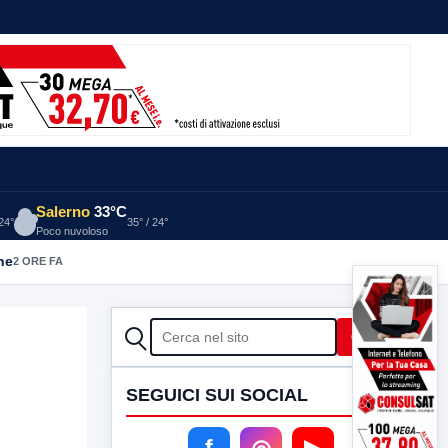
Salerno
33°C
 24°
35° / 24°
Poco nuvoloso
he
2 ORE FA
CERCA
Cerca
SEGUICI SUI SOCIAL
f
◎
▶