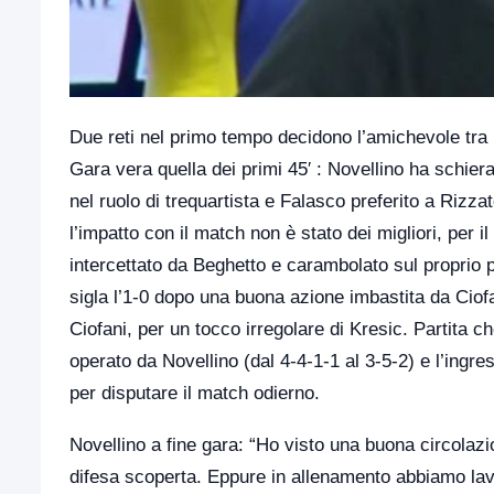
Due reti nel primo tempo decidono l’amichevole tra F
Gara vera quella dei primi 45′ : Novellino ha schie
nel ruolo di trequartista e Falasco preferito a Rizza
l’impatto con il match non è stato dei migliori, per i
intercettato da Beghetto e carambolato sul proprio pa
sigla l’1-0 dopo una buona azione imbastita da Ciofan
Ciofani, per un tocco irregolare di Kresic. Partita c
operato da Novellino (dal 4-4-1-1 al 3-5-2) e l’ingre
per disputare il match odierno.
Novellino a fine gara: “Ho visto una buona circolaz
difesa scoperta. Eppure in allenamento abbiamo lav