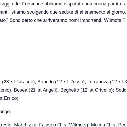
antaggio del Frosinone abbiamo disputato una buona partita, a
santi, stiamo svolgendo due sedute di allenamento al giorno
rcato? Sono certo che arriveranno nomi importanti. Wilmots ?
ti (23′ st Tarasco), Ariaudo (12′ st Russo), Terranova (12′ st 
tonio), Besea (21′ st Angeli), Beghetto (12′ st Crivello); Sodd
t Errico).
ongo.
resic, Marchizza, Falasco (1′ st Wilmots); Molina (1′ st Peco