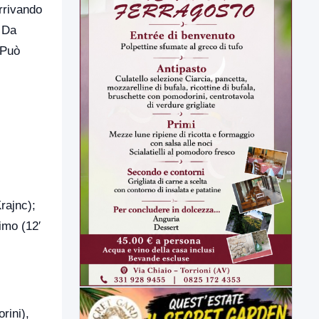
rrivando
. Da
 Può
Krajnc);
imo (12′
rini),