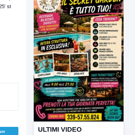
25′ st
ULTIMI VIDEO
TUTTI I VIDEO
▶
6 AGOSTO 2026
CRONACA
Trovato in casa 42enne in una
pozza di sangue, giallo a viale Italia
ram
Ritrovato senza vita il corpo di un 42enne