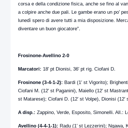
corsa e della condizione fisica, anche se fino al v
a colpire anche due pali. Le gambe erano un po’ pe
lunedì spero di avere tutti a mia disposizione. Me
diventare un buon giocatore”.
Frosinone-Avellino 2-0
Marcatori:
18′ pt Dionisi, 36′ pt rig. Ciofani D.
Frosinone (3-4-1-2):
Bardi (1′ st Vigorito); Brighen
Ciofani M. (12′ st Paganini), Maiello (12′ st Mastran
st Matarese); Ciofani D. (12′ st Volpe), Dionisi (12′ s
A disp.:
Zappino, Verde, Esposito, Simonelli. All.:
L
Avellino (4-4-1-1):
Radu (1′ st Lezzerini); Ngawa, K