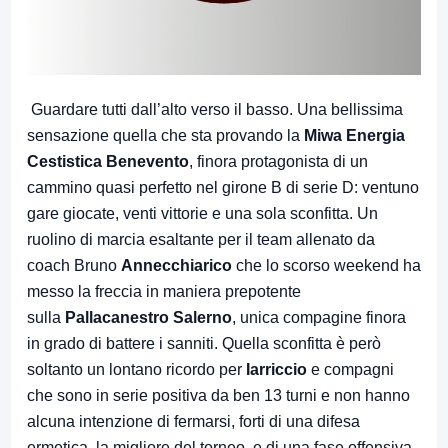
Guardare tutti dall’alto verso il basso. Una bellissima
sensazione quella che sta provando la
Miwa Energia
Cestistica Benevento
, finora protagonista di un
cammino quasi perfetto nel girone B di serie D: ventuno
gare giocate, venti vittorie e una sola sconfitta. Un
ruolino di marcia esaltante per il team allenato da
coach Bruno
Annecchiarico
che lo scorso weekend ha
messo la freccia in maniera prepotente
sulla
Pallacanestro Salerno
, unica compagine finora
in grado di battere i sanniti. Quella sconfitta è però
soltanto un lontano ricordo per
Iarriccio
e compagni
che sono in serie positiva da ben 13 turni e non hanno
alcuna intenzione di fermarsi, forti di una difesa
ermetica, la migliore del torneo, e di una fase offensiva