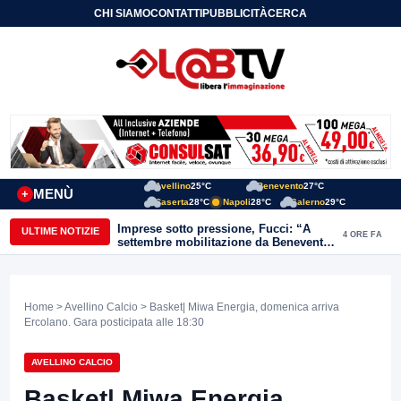
CHI SIAMO
CONTATTI
PUBBLICITÀ
CERCA
Avellino
25°C
Benevento
27°C
MENÙ
+
Caserta
28°C
Napoli
28°C
Salerno
29°C
Imprese sotto pressione, Fucci: “A
ULTIME NOTIZIE
4 ORE FA
settembre mobilitazione da Benevento
e Avellino”
Home
>
Avellino Calcio
> Basket| Miwa Energia, domenica arriva
Ercolano. Gara posticipata alle 18:30
AVELLINO CALCIO
Basket| Miwa Energia,