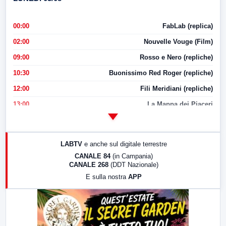
00:00
FabLab (replica)
02:00
Nouvelle Vouge (Film)
09:00
Rosso e Nero (repliche)
10:30
Buonissimo Red Roger (repliche)
12:00
Fili Meridiani (repliche)
13:00
La Mappa dei Piaceri
14:00
LabNews
17:00
LabNews (replica)
LABTV
e anche sul digitale terrestre
18:30
Di Faccia e di Profilo (repliche)
CANALE 84
(in Campania)
CANALE 268
(DDT Nazionale)
19:30
LabNews (Diretta)
E sulla nostra
APP
21:00
Free Sport
23:00
LabNews (replica)